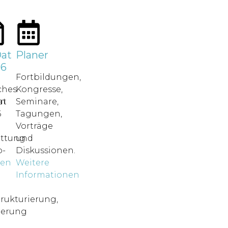
at
Planer
26
Fortbildungen,
ches
Kongresse,
in
at
Seminare,
6
Tagungen,
Vorträge
attung.
und
-
Diskussionen.
nen
Weitere
o
Informationen
rukturierung,
ierung