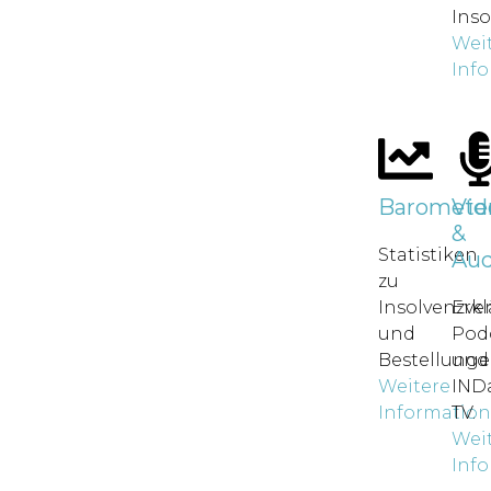
Inso
Wei
Inf
Baromete
Vid
&
Statistiken
Aud
zu
Insolvenzve
Erkl
und
Pod
Bestellunge
und
Weitere
IND
Informatio
TV.
Wei
Inf