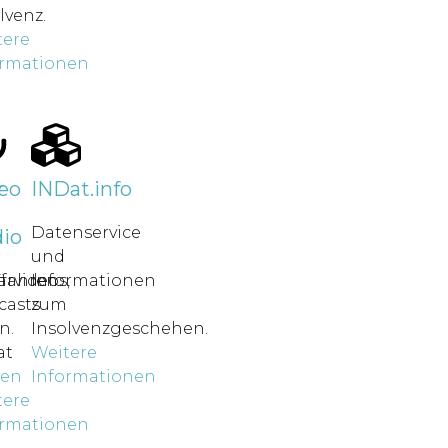
lvenz.
tere
ormationen
r
eo
INDat.info
Datenservice
io
und
rfahren
ärvideos,
Informationen
casts
zum
n.
Insolvenzgeschehen.
at
Weitere
nen
Informationen
tere
ormationen