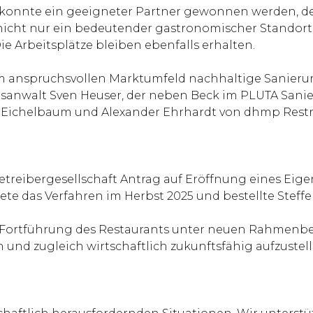
s konnte ein geeigneter Partner gewonnen werden, d
icht nur ein bedeutender gastronomischer Standort 
 Arbeitsplätze bleiben ebenfalls erhalten.
em anspruchsvollen Marktumfeld nachhaltige Sanierun
sanwalt Sven Heuser, der neben Beck im PLUTA Sanier
k Eichelbaum und Alexander Ehrhardt von dhmp Restr
 Betreibergesellschaft Antrag auf Eröffnung eines E
nete das Verfahren im Herbst 2025 und bestellte Stef
ie Fortführung des Restaurants unter neuen Rahmenbe
 und zugleich wirtschaftlich zukunftsfähig aufzustell