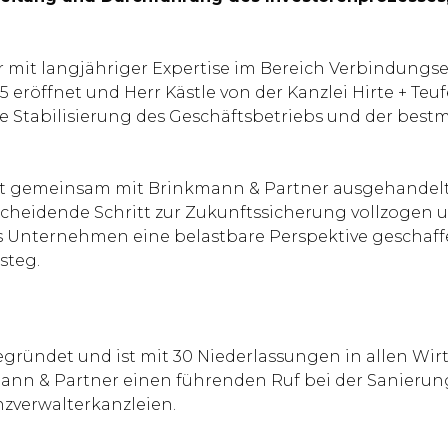
er mit langjähriger Expertise im Bereich Verbindung
röffnet und Herr Kästle von der Kanzlei Hirte + Teufe
 Stabilisierung des Geschäftsbetriebs und der bestmö
tt gemeinsam mit Brinkmann & Partner ausgehandelte
tscheidende Schritt zur Zukunftssicherung vollzogen
s Unternehmen eine belastbare Perspektive geschaffe
steg.
ründet und ist mit 30 Niederlassungen in allen Wirt
ann & Partner einen führenden Ruf bei der Sanierun
zverwalterkanzleien.