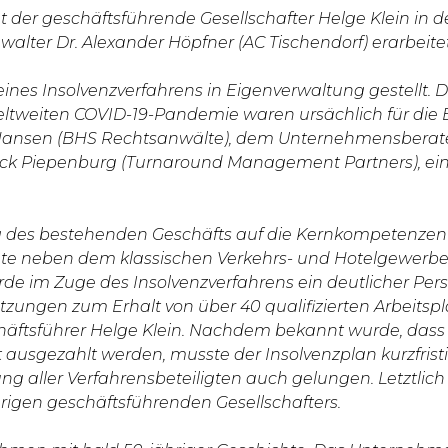
 der geschäftsführende Gesellschafter Helge Klein in
ter Dr. Alexander Höpfner (AC Tischendorf) erarbeitet
nes Insolvenzverfahrens in Eigenverwaltung gestellt. Di
ltweiten COVID-19-Pandemie waren ursächlich für die
 Hansen (BHS Rechtsanwälte), dem Unternehmensberate
ick Piepenburg (Turnaround Management Partners), e
 des bestehenden Geschäfts auf die Kernkompetenzen
e neben dem klassischen Verkehrs- und Hotelgewerbe 
rde im Zuge des Insolvenzverfahrens ein deutlicher Pe
zungen zum Erhalt von über 40 qualifizierten Arbeitsp
häftsführer Helge Klein. Nachdem bekannt wurde, dass di
ausgezahlt werden, musste der Insolvenzplan kurzfristig
rkung aller Verfahrensbeteiligten auch gelungen. Letztl
rigen geschäftsführenden Gesellschafters.