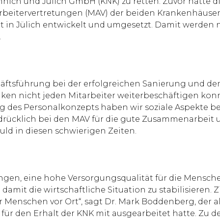
innich und Jülich GmbH (KNK) zu retten. Zuvor hatte 
eitervertretungen (MAV) der beiden Krankenhäuser i
 in Jülich entwickelt und umgesetzt. Damit werden 
.
sführung bei der erfolgreichen Sanierung und dem 
iken nicht jeden Mitarbeiter weiterbeschäftigen konn
s Personalkonzepts haben wir soziale Aspekte berüc
sdrücklich bei den MAV für die gute Zusammenarbeit 
d in diesen schwierigen Zeiten.
ngen, eine hohe Versorgungsqualität für die Menschen
mit die wirtschaftliche Situation zu stabilisieren. Z
er Menschen vor Ort“, sagt Dr. Mark Boddenberg, der 
ür den Erhalt der KNK mit ausgearbeitet hatte. Zu 