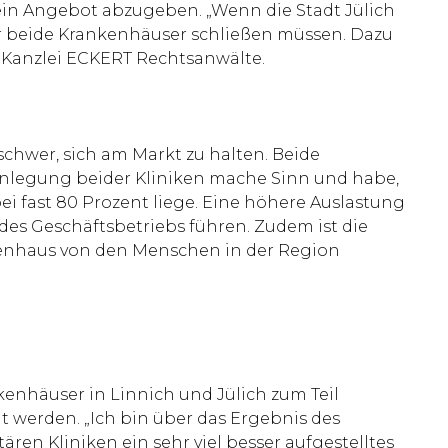
ein Angebot abzugeben. „Wenn die Stadt Jülich
ir beide Krankenhäuser schließen müssen. Dazu
r Kanzlei ECKERT Rechtsanwälte.
hwer, sich am Markt zu halten. Beide
enlegung beider Kliniken mache Sinn und habe,
bei fast 80 Prozent liege. Eine höhere Auslastung
des Geschäftsbetriebs führen. Zudem ist die
nkenhaus von den Menschen in der Region
enhäuser in Linnich und Jülich zum Teil
werden. „Ich bin über das Ergebnis des
ären Kliniken ein sehr viel besser aufgestelltes