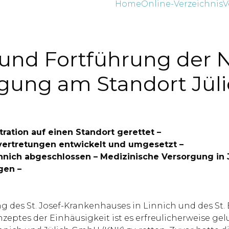
Home
Online-Verzeichnis
V
 und Fortführung der N
ung am Standort Jüli
tration auf einen Standort gerettet –
vertretungen entwickelt und umgesetzt –
nich abgeschlossen – Medizinische Versorgung in Jü
gen –
es St. Josef-Krankenhauses in Linnich und des St. 
ptes der Einhäusigkeit ist es erfreulicherweise gelun