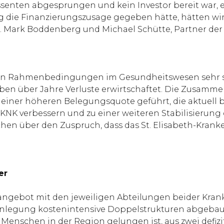
ssenten abgesprungen und kein Investor bereit war, 
tig die Finanzierungszusage gegeben hätte, hätten w
r. Mark Boddenberg und Michael Schütte, Partner de
len Rahmenbedingungen im Gesundheitswesen sehr sc
aben über Jahre Verluste erwirtschaftet. Die Zusamm
zu einer höheren Belegungsquote geführt, die aktuell 
NK verbessern und zu einer weiteren Stabilisierung 
chen über den Zuspruch, dass das St. Elisabeth-Kra
er
ngebot mit den jeweiligen Abteilungen beider Krank
legung kostenintensive Doppelstrukturen abgebaut 
 Menschen in der Region gelungen ist, aus zwei defizit