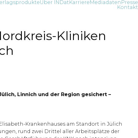
erlagsprodukte
Über INDat
Karriere
Mediadaten
Presse
Kontakt
ordkreis-Kliniken
ch
lich, Linnich und der Region gesichert –
Elisabeth-Krankenhauses am Standort in Jülich
gen, rund zwei Drittel aller Arbeitsplätze der