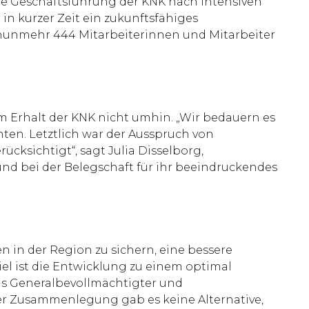
die Geschäftsführung der KNK nach intensiven
n kurzer Zeit ein zukunftsfähiges
nunmehr 444 Mitarbeiterinnen und Mitarbeiter
Erhalt der KNK nicht umhin. „Wir bedauern es
ten. Letztlich war der Ausspruch von
ksichtigt“, sagt Julia Disselborg,
und bei der Belegschaft für ihr beeindruckendes
 in der Region zu sichern, eine bessere
iel ist die Entwicklung zu einem optimal
als Generalbevollmächtigter und
der Zusammenlegung gab es keine Alternative,