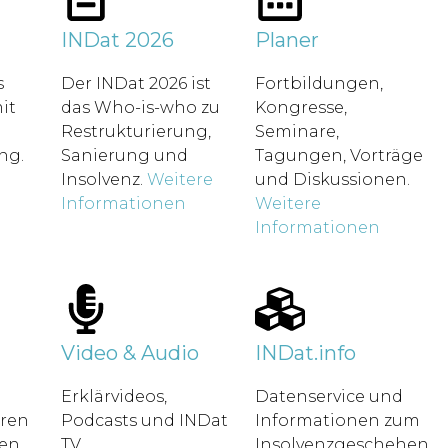
t
INDat 2026
Planer
s
Der INDat 2026 ist
Fortbildungen,
it
das Who-is-who zu
Kongresse,
Restrukturierung,
Seminare,
ung.
Sanierung und
Tagungen, Vorträge
Insolvenz.
Weitere
und Diskussionen.
Informationen
Weitere
Informationen
Video & Audio
INDat.info
Erklärvideos,
Datenservice und
hren
Podcasts und INDat
Informationen zum
en.
TV.
Insolvenzgeschehen.