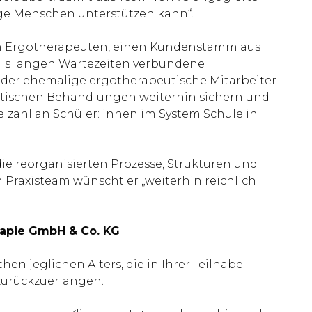
e Menschen unterstützen kann“.
ten Ergotherapeuten, einen Kundenstamm aus
teils langen Wartezeiten verbundene
nt der ehemalige ergotherapeutische Mitarbeiter
utischen Behandlungen weiterhin sichern und
lzahl an Schüler: innen im System Schule in
 die reorganisierten Prozesse, Strukturen und
Praxisteam wünscht er „weiterhin reichlich
rapie GmbH & Co. KG
n jeglichen Alters, die in Ihrer Teilhabe
zurückzuerlangen.