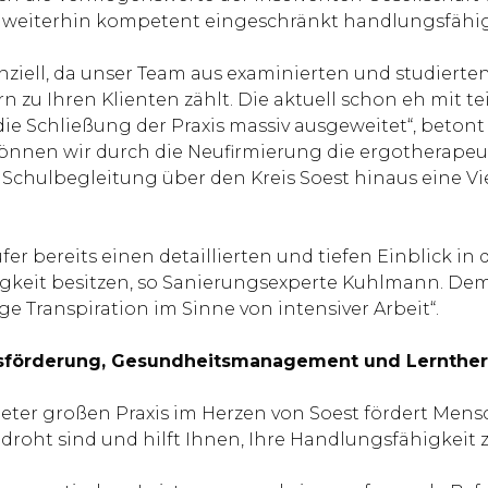
 weiterhin kompetent eingeschränkt handlungsfähig
nziell, da unser Team aus examinierten und studier
n zu Ihren Klienten zählt. Die aktuell schon eh mit 
 die Schließung der Praxis massiv ausgeweitet“, beto
können wir durch die Neufirmierung die ergotherape
Schulbegleitung über den Kreis Soest hinaus eine Vie
fer bereits einen detaillierten und tiefen Einblick in
keit besitzen, so Sanierungsexperte Kuhlmann. Dem 
e Transpiration im Sinne von intensiver Arbeit“.
ngsförderung, Gesundheitsmanagement und Lernthe
er großen Praxis im Herzen von Soest fördert Mensche
roht sind und hilft Ihnen, Ihre Handlungsfähigkeit 