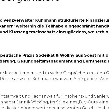
nsolvenzverwalter Kuhlmann strukturierte Finanzi
kanern‘ weiterhin die Teilhabe eingeschränkt han
- und Klassengemeinschaft einzugliedern, weiterhin 
rapeutische Praxis Sodeikat & Wollny aus Soest mit
örderung, Gesundheitsmanagement und Lerntherapie‘
 Mitarbeitenden und in vielen Gesprächen mit den G
N Rechtsanwälte. Kuhlmann war vom Amtsgericht Arnsb
echtsanwalt und Fachanwalt für Insolvenz- und Sanie
haber Jannik Vöcking, im Stile eines ‚Buy-Outs‘ eine 
h die Vermögenswerte der insolventen Gesellschaft 