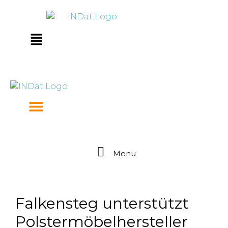
Zum
springen
Inhalt
springen
Main
Menu
Menü
Falkensteg unterstützt
Polstermöbelhersteller