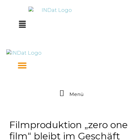
Zum
springen
Inhalt
springen
Main
Menu
Menü
Filmproduktion „zero one
film“ bleibt im Geschäft