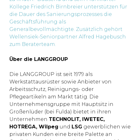
Kollege Friedrich Birnbreier unterstützen für
die Dauer des Sanierungsprozesses die
Geschäftsführung als
Generalbevollmächtigte. Zusätzlich gehört
Wellensiek-Seniorpartner Alfred Hagebusch
zum Beraterteam.
Über die LANGGROUP
Die LANGGROUP ist seit 1979 als
Werkstattausrüster sowie Anbieter von
Arbeitsschutz, Reinigungs- oder
Pflegeartikeln am Markt tätig. Die
Unternehmensgruppe mit Hauptsitz in
Großenlüder (bei Fulda) bietet in ihren
Unternehmen
TECHNOLIT
,
IWETEC
,
HOTREGA
,
Wilpeg
und
LSG
gewerblichen wie
privaten Kunden eine breite Palette an