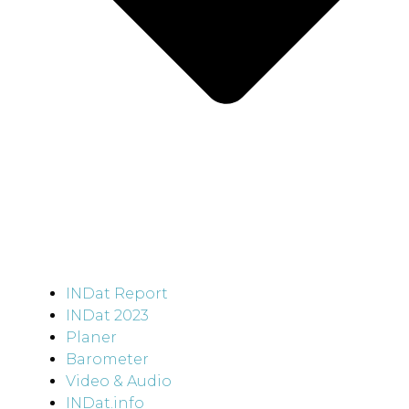
INDat Report
INDat 2023
Planer
Barometer
Video & Audio
INDat.info