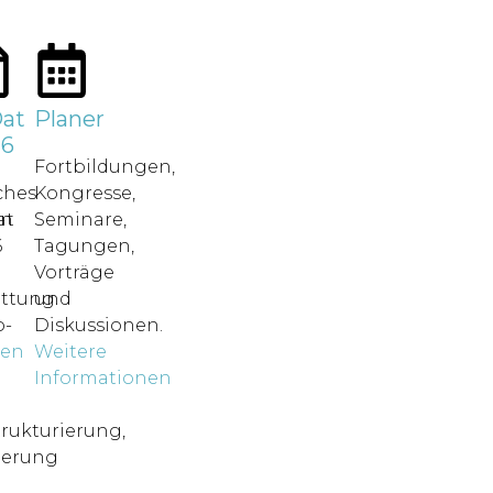
at
Planer
26
Fortbildungen,
ches
Kongresse,
in
at
Seminare,
6
Tagungen,
Vorträge
attung.
und
-
Diskussionen.
nen
Weitere
o
Informationen
rukturierung,
ierung