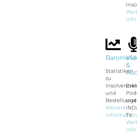
Inso
Wei
Inf
Baromete
Vid
&
Statistiken
Aud
zu
Insolvenzve
Erkl
und
Pod
Bestellunge
und
Weitere
IND
Informatio
TV.
Wei
Inf