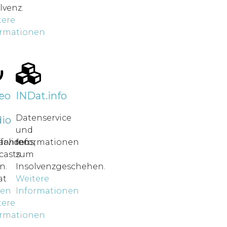
lvenz.
tere
ormationen
r
eo
INDat.info
Datenservice
io
und
rfahren
ärvideos,
Informationen
casts
zum
n.
Insolvenzgeschehen.
at
Weitere
nen
Informationen
tere
ormationen