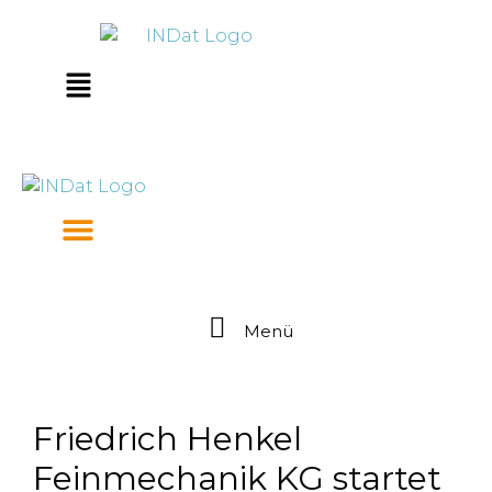
Zum
springen
Inhalt
springen
Main
Menu
Menü
Friedrich Henkel
Feinmechanik KG startet