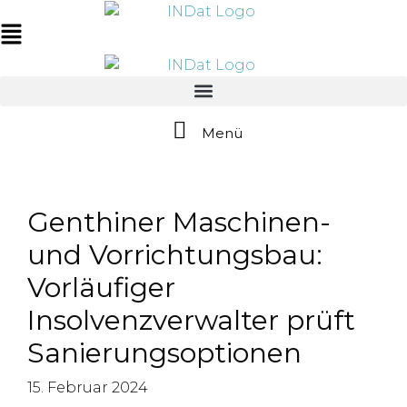
Zum
springen
Inhalt
Main
springen
Menu
Menü
Genthiner Maschinen-
und Vorrichtungsbau:
Vorläufiger
Insolvenzverwalter prüft
Sanierungsoptionen
15. Februar 2024