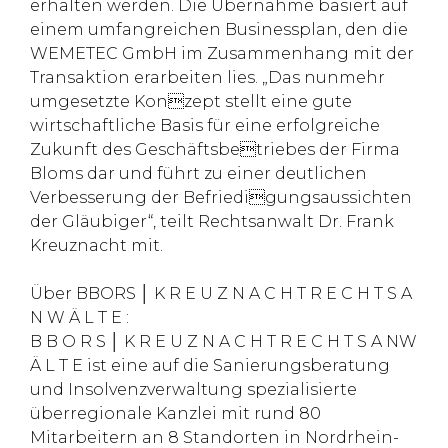
erhalten werden. Die Übernahme basiert auf
einem umfangreichen Businessplan, den die
WEMETEC GmbH im Zusammenhang mit der
Transaktion erarbeiten lies. „Das nunmehr
umgesetzte Konzept stellt eine gute
wirtschaftliche Basis für eine erfolgreiche
Zukunft des Geschäftsbetriebes der Firma
Bloms dar und führt zu einer deutlichen
Verbesserung der Befriedigungsaussichten
der Gläubiger“, teilt Rechtsanwalt Dr. Frank
Kreuznacht mit.
Über BBORS │ K R E U Z N A C H T R E C H T S A
N W Ä L T E :
B B O R S │ K R E U Z N A C H T R E C H T S A NW
Ä L T E ist eine auf die Sanierungsberatung
und Insolvenzverwaltung spezialisierte
überregionale Kanzlei mit rund 80
Mitarbeitern an 8 Standorten in Nordrhein-