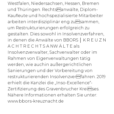
Westfalen, Niedersachsen, Hessen, Bremen
und Thüringen. Rechtsanwälte, Diplom-
Kaufleute und hochspezialisierte Mitarbeiter
arbeiten interdisziplinär eng zusammen,
um Restrukturierungen erfolgreich zu
gestalten. Dies sowohl in Insolvenzverfahren,
in denen die Anwälte von BBORS │ K R E U Z N
A C H T R E C H T S A NW Ä L T E als
Insolvenzverwalter, Sachverwalter oder im
Rahmen von Eigenverwaltungen tätig
werden, wie auchin außergerichtlichen
Sanierungen und der Vorbereitung von
restrukturierenden Insolvenzverfahren. 2019
erhielt die Kanzlei die „Inso-Excellence“-
Zertifizierung des Gravenbrucher Kreises.
Nähere Informationen erhalten Sie unter:
www.bbors-kreuznacht.de