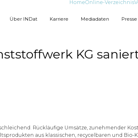
Home
Online-Verzeichnis
V
Über INDat
Karriere
Mediadaten
Presse
tstoffwerk KG saniert
 schleichend. Rückläufige Umsätze, zunehmender Kos
tsprodukten aus klassischen, recycelbaren und Bio-Ku