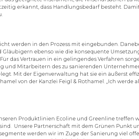
zeitig erkannt, dass Handlungsbedarf besteht. Damit
u.
ericht werden in den Prozess mit eingebunden. Dane
d Gläubigern ebenso wie die konsequente Umsetzun
 Für das Vertrauen in ein gelingendes Verfahren so
ng und Mitarbeitern des zu sanierenden Unternehmen
egt. Mit der Eigenverwaltung hat sie ein äußerst eff
thamel von der Kanzlei Feigl & Rothamel. „Ich werde 
unseren Produktlinien Ecoline und Greenline treffen wi
sind. Unsere Partnerschaft mit dem Grünen Punkt un
tsegmente werden wir im Zuge der Sanierung viel off