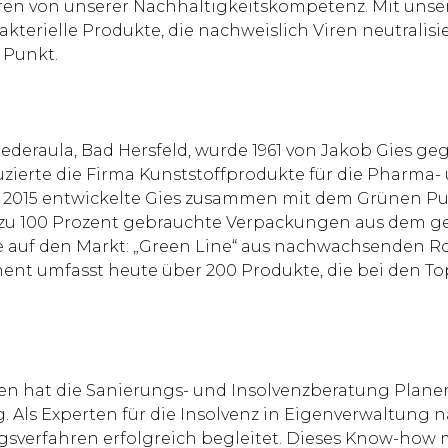
eren von unserer Nachhaltigkeitskompetenz. Mit uns
akterielle Produkte, die nachweislich Viren neutralis
 Punkt.
ederaula, Bad Hersfeld, wurde 1961 von Jakob Gies geg
zierte die Firma Kunststoffprodukte für die Pharma- 
 2015 entwickelte Gies zusammen mit dem Grünen Pun
fe zu 100 Prozent gebrauchte Verpackungen aus dem g
 auf den Markt: „Green Line“ aus nachwachsenden Rohs
nt umfasst heute über 200 Produkte, die bei den Top
en hat die Sanierungs- und Insolvenzberatung Planer
. Als Experten für die Insolvenz in Eigenverwaltung 
gsverfahren erfolgreich begleitet. Dieses Know-how