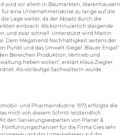
d wird vor allem in Baumärkten, Warenhäusern
für eine Unternehmenskrise zu lange auf die
 die Lage weiter, da der Absatz durch die
ten einbrach. Als kontinuierlich steigende
, und zwar schnell. Unterstützt wird Martin
ial. Dem Megatrend Nachhaltigkeit seitens der
n Punkt und das Umwelt-Siegel ‚Blauer Engel“
 den Bereichen Produktion, Vertrieb und
altung heben wollen“, erklärt Klaus Ziegler.
dnet. Als vorläufige Sachwalterin wurde
omobil- und Pharmaindustrie. 1973 erfolgte die
as mich von diesem Schritt letztendlich
. Mit den Sanierungsexperten von Planer &
ie Fortführungschancen für die Firma Gies sehr
 korrigieren und das Unternehmen auf die