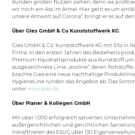
Kunden großen Nutzen ziehen, denn sie profiti
wir noch ein Ass im Ärmel. Hier geht es um antib
unsere Antwort auf Corona“, bringt er es auf den
Über Gies GmbH & Co Kunststoffwerk KG
Gies GmbH & Co. Kunststoffwerk KG mit Sitz in Ni
Firma. In den ersten Jahren des Bestehens produ
Premium-Haushaltsprodukte aus Kunststoff um.
ausgezeichnete Linie „ecoline“, deren Rohstof
brachte Gies eine neue nachhaltige Produktlinie
HygieneLine runden das Angebot ab. Das Sortime
unter
www.gies.de
Über Planer & Kollegen GmbH
Mit über 1.000 erfolgreich sanierten Unternehm
außergerichtlichen und gerichtlichen Sanierung
Inkrafttreten des ESUG über 130 Eigenverwaltun