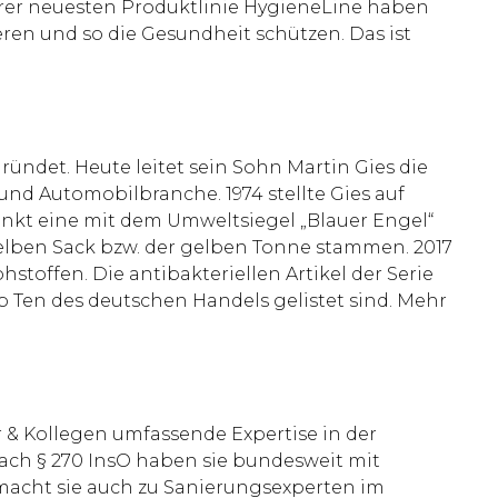
erer neuesten Produktlinie HygieneLine haben
ieren und so die Gesundheit schützen. Das ist
ründet. Heute leitet sein Sohn Martin Gies die
und Automobilbranche. 1974 stellte Gies auf
kt eine mit dem Umweltsiegel „Blauer Engel“
elben Sack bzw. der gelben Tonne stammen. 2017
toffen. Die antibakteriellen Artikel der Serie
 Ten des deutschen Handels gelistet sind. Mehr
 & Kollegen umfassende Expertise in der
nach § 270 InsO haben sie bundesweit mit
 macht sie auch zu Sanierungsexperten im