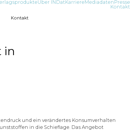
erlagsprodukte
Über INDat
Karriere
Mediadaten
Presse
Kontakt
Kontakt
 in
tendruck und ein verändertes Konsumverhalten
nststoffen in die Schieflage. Das Angebot