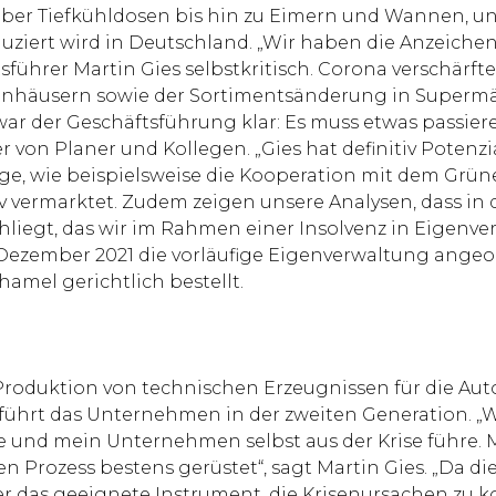
ber Tiefkühldosen bis hin zu Eimern und Wannen, un
iert wird in Deutschland. „Wir haben die Anzeichen 
führer Martin Gies selbstkritisch. Corona verschärfte
häusern sowie der Sortimentsänderung in Supermärk
r der Geschäftsführung klar: Es muss etwas passieren
 von Planer und Kollegen. „Gies hat definitiv Potenz
, wie beispielsweise die Kooperation mit dem Grüne
tiv vermarktet. Zudem zeigen unsere Analysen, dass in
iegt, das wir im Rahmen einer Insolvenz in Eigenverw
 Dezember 2021 die vorläufige Eigenverwaltung angeor
amel gerichtlich bestellt.
Produktion von technischen Erzeugnissen für die Aut
führt das Unternehmen in der zweiten Generation. „W
leibe und mein Unternehmen selbst aus der Krise führe
en Prozess bestens gerüstet“, sagt Martin Gies. „Da d
hier das geeignete Instrument, die Krisenursachen zu