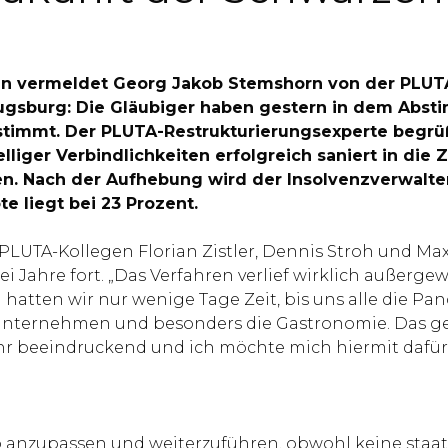
chten vermeldet Georg Jakob Stemshorn von der PL
Augsburg: Die Gläubiger haben gestern in dem Ab
immt. Der PLUTA-Restrukturierungsexperte begrüßt
lliger Verbindlichkeiten erfolgreich saniert in die 
. Nach der Aufhebung wird der Insolvenzverwalter
e liegt bei 23 Prozent.
TA-Kollegen Florian Zistler, Dennis Stroh und Max
ei Jahre fort. „Das Verfahren verlief wirklich außerg
 hatten wir nur wenige Tage Zeit, bis uns alle die Pa
Unternehmen und besonders die Gastronomie. Das ges
ehr beeindruckend und ich möchte mich hiermit dafü
b anzupassen und weiterzuführen, obwohl keine staa