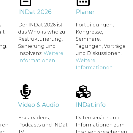
t
INDat 2026
Planer
s
Der INDat 2026 ist
Fortbildungen,
it
das Who-is-who zu
Kongresse,
Restrukturierung,
Seminare,
ung.
Sanierung und
Tagungen, Vorträge
Insolvenz.
Weitere
und Diskussionen.
Informationen
Weitere
Informationen
Video & Audio
INDat.info
Erklärvideos,
Datenservice und
hren
Podcasts und INDat
Informationen zum
en.
TV.
Insolvenzgeschehen.