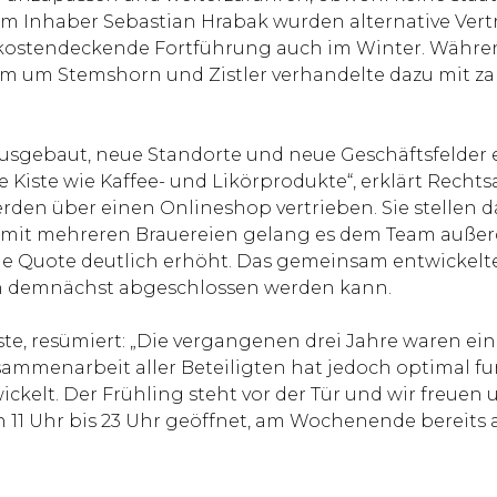
nhaber Sebastian Hrabak wurden alternative Vert
e kostendeckende Fortführung auch im Winter. Währ
m um Stemshorn und Zistler verhandelte dazu mit za
usgebaut, neue Standorte und neue Geschäftsfelder e
iste wie Kaffee- und Likörprodukte“, erklärt Rechtsan
den über einen Onlineshop vertrieben. Sie stellen 
n mit mehreren Brauereien gelang es dem Team auße
die Quote deutlich erhöht. Das gemeinsam entwickelt
en demnächst abgeschlossen werden kann.
ste, resümiert: „Die vergangenen drei Jahre waren e
ammenarbeit aller Beteiligten hat jedoch optimal fu
ckelt. Der Frühling steht vor der Tür und wir freuen
n 11 Uhr bis 23 Uhr geöffnet, am Wochenende bereits a