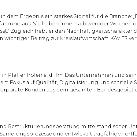
ht in dem Ergebnis ein starkes Signal für die Branche
fahrung aus. Sie haben innerhalb weniger Wochen ge
ässt.“ Zugleich hebt er den Nachhaltigkeitscharakter 
n wichtiger Beitrag zur Kreislaufwirtschaft. KAVITS 
 in Pfaffenhofen a. d. Ilm. Das Unternehmen und seine
m Fokus auf Qualität, Digitalisierung und schnelle Se
 Corporate-Kunden aus dem gesamten Bundesgebiet u
g und Restrukturierungsberatung mittelständischer U
Sanierungsprozesse und entwickelt tragfähige Fort