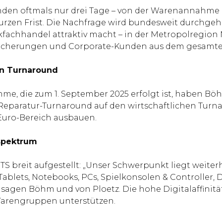
den oftmals nur drei Tage – von der Warenannahme bi
kurzen Frist. Die Nachfrage wird bundesweit durchgeh
ikfachhandel attraktiv macht – in der Metropolregion
Versicherungen und Corporate-Kunden aus dem gesamte
hen Turnaround
hme, die zum 1. September 2025 erfolgt ist, haben Bö
 Reparatur-Turnaround auf den wirtschaftlichen Turna
Euro-Bereich ausbauen.
sspektrum
S breit aufgestellt: „Unser Schwerpunkt liegt weite
blets, Notebooks, PCs, Spielkonsolen & Controller, 
sagen Böhm und von Ploetz. Die hohe Digitalaffinitä
Warengruppen unterstützen.