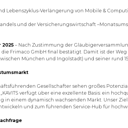
 und Lebenszyklus-Verlängerung von Mobile & Comput
handels und der Versicherungswirtschaft –Monatsum
r 2025
– Nach Zustimmung der Gläubigerversammlung 
ie Frimaco GmbH final bestätigt. Damit ist der Weg 
 (zwischen München und Ingolstadt) und seiner rund 15
hstumsmarkt
häftsführenden Gesellschafter sehen großes Potenzial
AVITS verfügt über eine exzellente Basis: ein hochqu
ung in einem dynamisch wachsenden Markt. Unser Ziel i
entwickeln und zum führenden Service-Hub für hochw
Nachfrage