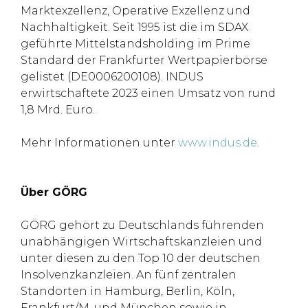
Marktexzellenz, Operative Exzellenz und
Nachhaltigkeit. Seit 1995 ist die im SDAX
geführte Mittelstandsholding im Prime
Standard der Frankfurter Wertpapierbörse
gelistet (DE0006200108). INDUS
erwirtschaftete 2023 einen Umsatz von rund
1,8 Mrd. Euro.
Mehr Informationen unter
www.indus.de
.
Über GÖRG
GÖRG gehört zu Deutschlands führenden
unabhängigen Wirtschaftskanzleien und
unter diesen zu den Top 10 der deutschen
Insolvenzkanzleien. An fünf zentralen
Standorten in Hamburg, Berlin, Köln,
Frankfurt/M. und München sowie in