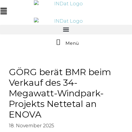
Zum
springen
Inhalt
Main
springen
Menu
Menü
GÖRG berät BMR beim
Verkauf des 34-
Megawatt-Windpark-
Projekts Nettetal an
ENOVA
18. November 2025