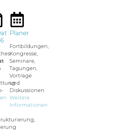
at
Planer
26
Fortbildungen,
ches
Kongresse,
in
at
Seminare,
6
Tagungen,
Vorträge
attung.
und
-
Diskussionen.
nen
Weitere
o
Informationen
rukturierung,
ierung