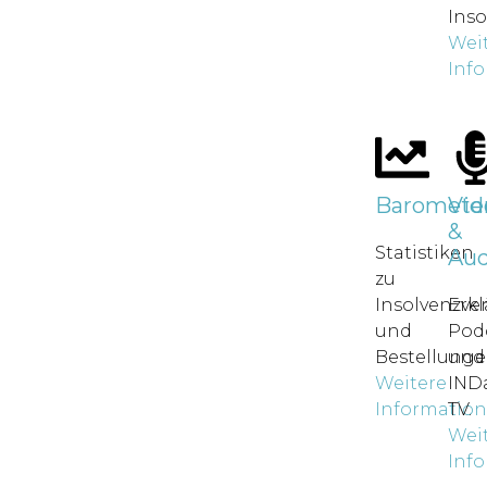
Inso
Wei
Inf
Baromete
Vid
&
Statistiken
Aud
zu
Insolvenzve
Erkl
und
Pod
Bestellunge
und
Weitere
IND
Informatio
TV.
Wei
Inf