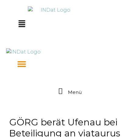
Zum
springen
Inhalt
springen
Main
Menu
Menü
GÖRG berät Ufenau bei
Beteiligung an viataurus