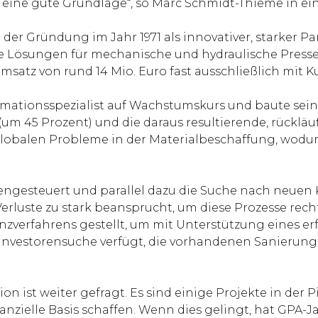
eine gute Grundlage“, so Marc Schmidt-Thieme in ein
t der Gründung im Jahr 1971 als innovativer, starker P
 Lösungen für mechanische und hydraulische Pressen
msatz von rund 14 Mio. Euro fast ausschließlich mit
mationsspezialist auf Wachstumskurs und baute sein
um 45 Prozent) und die daraus resultierende, rückläu
lobalen Probleme in der Materialbeschaffung, wodur
.
engesteuert und parallel dazu die Suche nach neuen K
 Verluste zu stark beansprucht, um diese Prozesse re
enzverfahrens gestellt, um mit Unterstützung eines e
 Investorensuche verfügt, die vorhandenen Sanierun
st weiter gefragt. Es sind einige Projekte in der Pi
nanzielle Basis schaffen. Wenn dies gelingt, hat GPA