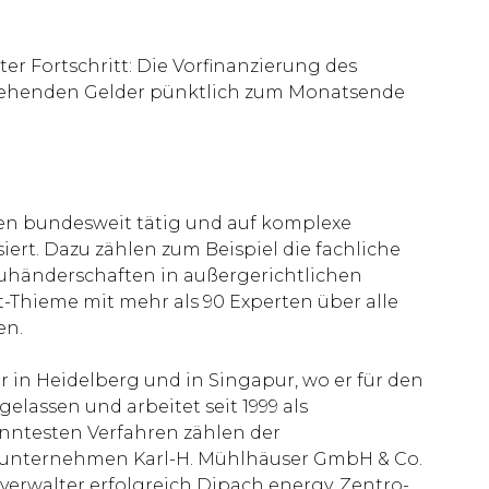
er Fortschritt: Die Vorfinanzierung des
zustehenden Gelder pünktlich zum Monatsende
ten bundesweit tätig und auf komplexe
ert. Dazu zählen zum Beispiel die fachliche
uhänderschaften in außergerichtlichen
t-Thieme mit mehr als 90 Experten über alle
en.
r in Heidelberg und in Singapur, wo er für den
elassen und arbeitet seit 1999 als
nntesten Verfahren zählen der
bauunternehmen Karl-H. Mühlhäuser GmbH & Co.
verwalter erfolgreich Dipach energy, Zentro-