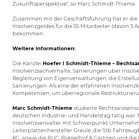
Zukunftsperspektive“, so Marc Schmidt-Thieme.
Zusammen mit der Geschäftsführung hat er die Mi
Insolvenzgeldes für die 55 Mitarbeiter (davon 3
bekommen.
Weitere Informationen:
Die Kanzlei
Hoefer I Schmidt-Thieme
– Rechtsa
Insolvenzsachverhalte, Sanierungen über Insolve
Begleitung von Eigenverwaltungen, die Erstell
Sanierungen. Als eine der erfahrenen Insolvenzk
Kompetenzen, um überregionale Restrukturierun
Marc Schmidt-Thieme
studierte Rechtswissensch
deutschen Industrie- und Handelstag tätig war. M
Insolvenzverwalter mit Schwerpunkt Unternehm
Leiterplattenhersteller Greule, die Stb Fahrz
KG sowie die RUG (Riegelhof & Gärtner) und die 