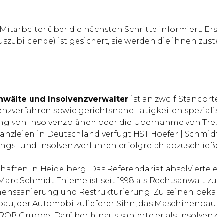
tarbeiter über die nächsten Schritte informiert. Erst
 Auszubildende) ist gesichert, sie werden die ihnen 
nwälte und Insolvenzverwalter
ist an zwölf Standor
nzverfahren sowie gerichtsnahe Tätigkeiten spezialisi
ung von Insolvenzplänen oder die Übernahme von Tre
anzleien in Deutschland verfügt HST Hoefer | Schmid
gs- und Insolvenzverfahren erfolgreich abzuschließ
aften in Heidelberg. Das Referendariat absolvierte e
arc Schmidt-Thieme ist seit 1998 als Rechtsanwalt zug
enssanierung und Restrukturierung. Zu seinen beka
eugbau, der Automobilzulieferer Sihn, das Maschinen
ROB Gruppe. Darüber hinaus sanierte er als Insolvenz