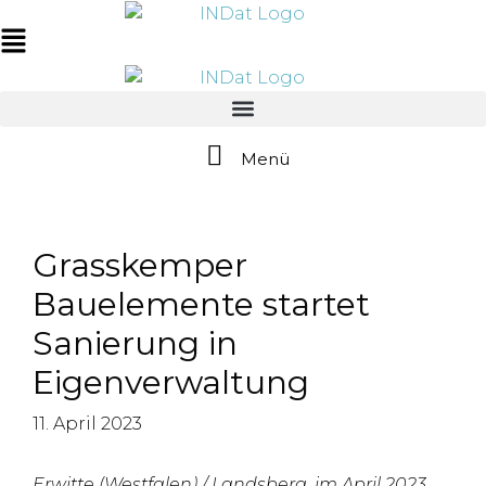
Zum
springen
Inhalt
Main
springen
Menu
Menü
Grasskemper
Bauelemente startet
Sanierung in
Eigenverwaltung
11. April 2023
Erwitte (Westfalen) / Landsberg, im April 2023.