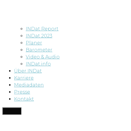
INDat Report
INDat 2023
Planer
Barometer
Video & Audio
INDat.info
Über INDat
Karriere
Mediadaten
Presse
Kontakt
Menü