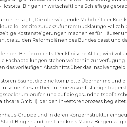
-Hospital Bingen in wirtschaftliche Schieflage gebrac
ührer, er sagt: „Die überwiegende Mehrheit der Kran
ukturelle Defizite zurückzuführen: Rückläufige Fallza
eitige Kostensteigerungen machen es für Häuser uns
den, die zu den Reformplänen des Bundes passt und da
fenden Betrieb nichts. Der klinische Alltag wird voll
le Fachabteilungen stehen weiterhin zur Verfügung. D
n des vorläufigen Abschnitts über das Insolvenzgeld.
nvestorenlösung, die eine komplette Übernahme und ei
us in seiner Gesamtheit in eine zukunftsfähige Träger
tungsspektrum prüfen und auf die gesundheitspolit
ealthcare GmbH), der den Investorenprozess begleitet.
rienhaus-Gruppe und in deren Konzernstruktur eingegl
 Stadt Bingen und der Landkreis Mainz-Bingen zu gl