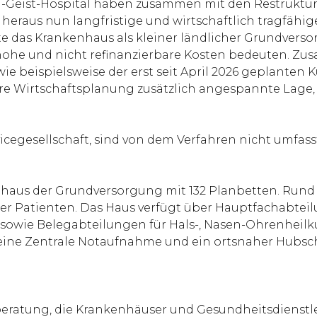
ilig-Geist-Hospital haben zusammen mit den Restru
er heraus nun langfristige und wirtschaftlich tragfä
e das Krankenhaus als kleiner ländlicher Grundverso
us hohe und nicht refinanzierbare Kosten bedeuten. 
e beispielsweise der erst seit April 2026 geplanten 
itere Wirtschaftsplanung zusätzlich angespannte Lage,
icegesellschaft, sind von dem Verfahren nicht umfass
enhaus der Grundversorgung mit 132 Planbetten. Rund 
 der Patienten. Das Haus verfügt über Hauptfachabteil
 sowie Belegabteilungen für Hals-, Nasen-Ohrenheilku
t, eine Zentrale Notaufnahme und ein ortsnaher Hubs
ikberatung, die Krankenhäuser und Gesundheitsdienstle