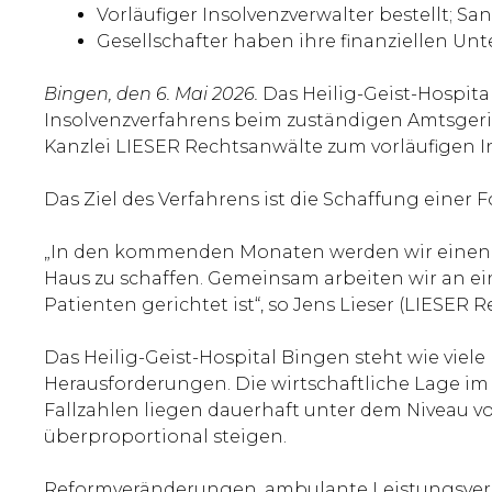
Vorläufiger Insolvenzverwalter bestellt; S
Gesellschafter haben ihre finanziellen U
Bingen, den 6. Mai 2026.
Das Heilig-Geist-Hospita
Insolvenzverfahrens beim zuständigen Amtsgeric
Kanzlei LIESER Rechtsanwälte zum vorläufigen In
Das Ziel des Verfahrens ist die Schaffung einer
„In den kommenden Monaten werden wir einen st
Haus zu schaffen. Gemeinsam arbeiten wir an eine
Patienten gerichtet ist“, so Jens Lieser (LIESER R
Das Heilig-Geist-Hospital Bingen steht wie viel
Herausforderungen. Die wirtschaftliche Lage im
Fallzahlen liegen dauerhaft unter dem Niveau v
überproportional steigen.
Reformveränderungen, ambulante Leistungsverl