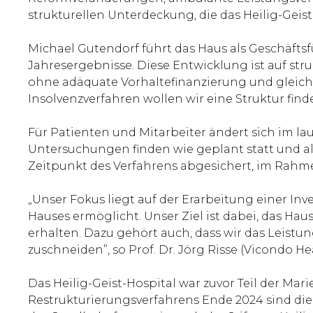
strukturellen Unterdeckung, die das Heilig-Geist
Michael Gutendorf führt das Haus als Geschäftsf
Jahresergebnisse. Diese Entwicklung ist auf str
ohne adäquate Vorhaltefinanzierung und gleichz
Insolvenzverfahren wollen wir eine Struktur fin
Für Patienten und Mitarbeiter ändert sich im lau
Untersuchungen finden wie geplant statt und al
Zeitpunkt des Verfahrens abgesichert, im Rahme
„Unser Fokus liegt auf der Erarbeitung einer I
Hauses ermöglicht. Unser Ziel ist dabei, das Ha
erhalten. Dazu gehört auch, dass wir das Leis
zuschneiden”, so Prof. Dr. Jörg Risse (Vicondo H
Das Heilig-Geist-Hospital war zuvor Teil der Ma
Restrukturierungsverfahrens Ende 2024 sind die