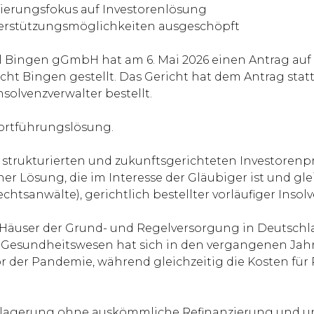
anierungsfokus auf Investorenlösung
nterstützungsmöglichkeiten ausgeschöpft
l Bingen gGmbH hat am 6. Mai 2026 einen Antrag auf 
ht Bingen gestellt. Das Gericht hat dem Antrag sta
solvenzverwalter bestellt.
 Fortführungslösung.
rukturierten und zukunftsgerichteten Investorenproz
r Lösung, die im Interesse der Gläubiger ist und glei
echtsanwälte), gerichtlich bestellter vorläufiger Insol
e Häuser der Grund- und Regelversorgung in Deutschl
 Gesundheitswesen hat sich in den vergangenen Jahren
or der Pandemie, während gleichzeitig die Kosten für
agerung ohne auskömmliche Refinanzierung und unz