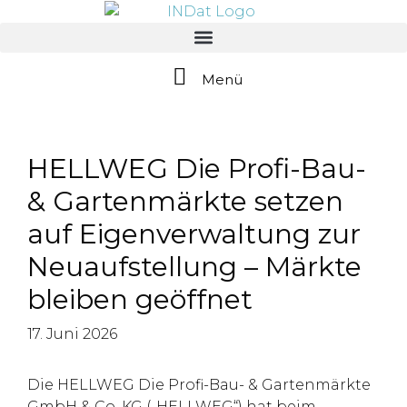
springen
Menü
HELLWEG Die Profi-Bau-
& Gartenmärkte setzen
auf Eigenverwaltung zur
Neuaufstellung – Märkte
bleiben geöffnet
17. Juni 2026
Die HELLWEG Die Profi-Bau- & Gartenmärkte
GmbH & Co. KG („HELLWEG“) hat beim