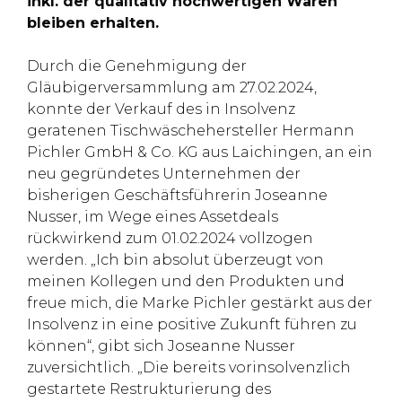
inkl. der qualitativ hochwertigen Waren
bleiben erhalten.
Durch die Genehmigung der
Gläubigerversammlung am 27.02.2024,
konnte der Verkauf des in Insolvenz
geratenen Tischwäschehersteller Hermann
Pichler GmbH & Co. KG aus Laichingen, an ein
neu gegründetes Unternehmen der
bisherigen Geschäftsführerin Joseanne
Nusser, im Wege eines Assetdeals
rückwirkend zum 01.02.2024 vollzogen
werden. „Ich bin absolut überzeugt von
meinen Kollegen und den Produkten und
freue mich, die Marke Pichler gestärkt aus der
Insolvenz in eine positive Zukunft führen zu
können“, gibt sich Joseanne Nusser
zuversichtlich. „Die bereits vorinsolvenzlich
gestartete Restrukturierung des