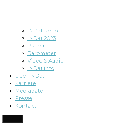
INDat Report
INDat 2023
Planer
Barometer
Video & Audio
INDat.info
Über INDat
Karriere
Mediadaten
Presse
Kontakt
Menü