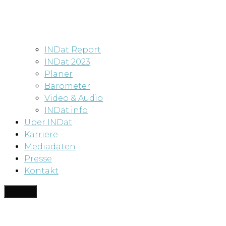
INDat Report
INDat 2023
Planer
Barometer
Video & Audio
INDat.info
Über INDat
Karriere
Mediadaten
Presse
Kontakt
Menü