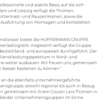
ssionelle und stabile Basis, auf die sich
dam und Leipzig verfügt die Thömen-
 Gittermast- und Raupenkranen, sowie die
te Ausführung von Montagen und kompletten
dienstleister bietet die HÜFFERMANN GRUPPE
rlastlogistik. Insgesamt verfügt die Gruppe
 deutschland- und europaweit durchgeführt. Der
 Dienstleistungsspektrum in Nord- und
ie weiter ausbauen. Wir freuen uns, gemeinsam
h besser bedienen zu können.“
 an die ebenfalls unternehmergeführte
nsgruppe, sowohl regional als auch in Bezug
hmen gemeinsam mit ihrem Cousin Lars Thömen in
ren beider Unternehmensgruppen im Sinne