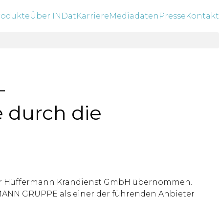
rodukte
Über INDat
Karriere
Mediadaten
Presse
Kontakt
-
durch die
n der Hüffermann Krandienst GmbH übernommen.
ERMANN GRUPPE als einer der führenden Anbieter