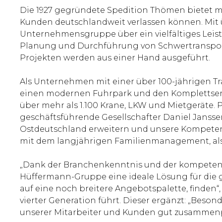
Die 1927 gegründete Spedition Thömen bietet mit
Kunden deutschlandweit verlassen können. Mit 
Unternehmensgruppe über ein vielfältiges Leist
Planung und Durchführung von Schwertranspor
Projekten werden aus einer Hand ausgeführt.
Als Unternehmen mit einer über 100-jährigen T
einen modernen Fuhrpark und den Komplettservi
über mehr als 1.100 Krane, LKW und Mietgeräte.
geschäftsführende Gesellschafter Daniel Janssen
Ostdeutschland erweitern und unsere Kompetenz
mit dem langjährigen Familienmanagement, als 
„Dank der Branchenkenntnis und der kompetent
Hüffermann-Gruppe eine ideale Lösung für die
auf eine noch breitere Angebotspalette, finde
vierter Generation führt. Dieser ergänzt: „Be
unserer Mitarbeiter und Kunden gut zusammen