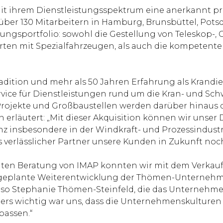
 ihrem Dienstleistungsspektrum eine anerkannt profe
über 130 Mitarbeitern in Hamburg, Brunsbüttel, Pots
ungsportfolio: sowohl die Gestellung von Teleskop-,
ten mit Spezialfahrzeugen, als auch die kompeten
radition und mehr als 50 Jahren Erfahrung als Kran
ce für Dienstleistungen rund um die Kran- und Schwe
 Projekte und Großbaustellen werden darüber hinaus
 erläutert: „Mit dieser Akquisition können wir unser
 insbesondere in der Windkraft- und Prozessindustr
verlässlicher Partner unsere Kunden in Zukunft noc
en Beratung von IMAP konnten wir mit dem Verkauf
 geplante Weiterentwicklung der Thömen-Unternehme
n“, so Stephanie Thömen-Steinfeld, die das Unterne
sonders wichtig war uns, dass die Unternehmenskultu
passen.“