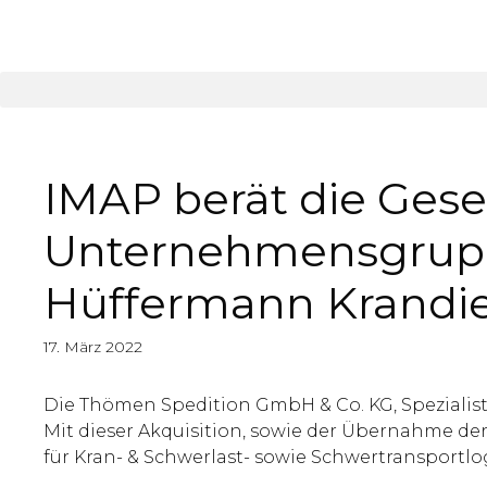
Zum
springen
Inhalt
springen
IMAP berät die Gese
Unternehmensgrupp
Hüffermann Krandi
17. März 2022
Die Thömen Spedition GmbH & Co. KG, Spezialis
Mit dieser Akquisition, sowie der Übernahme de
für Kran- & Schwerlast- sowie Schwertransportlo