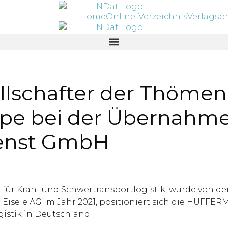
Home
Online-Verzeichnis
Verlagsp
llschafter der Thömen
e bei der Übernahme 
enst GmbH
t für Kran- und Schwertransportlogistik, wurde vo
r Eisele AG im Jahr 2021, positioniert sich die HÜFF
gistik in Deutschland.