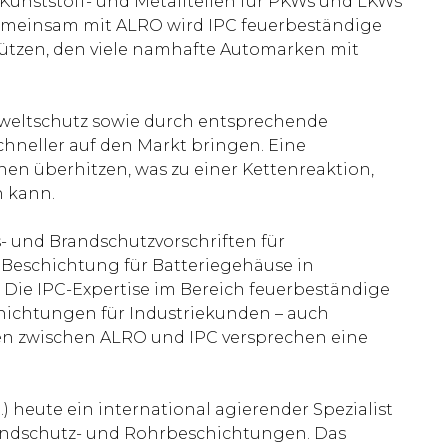
Kunststoff- und Metallteilen für PKWs und LKWs
emeinsam mit ALRO wird IPC feuerbeständige
tützen, den viele namhafte Automarken mit
mweltschutz sowie durch entsprechende
hneller auf den Markt bringen. Eine
nen überhitzen, was zu einer Kettenreaktion,
 kann.
- und Brandschutzvorschriften für
 Beschichtung für Batteriegehäuse in
. Die IPC-Expertise im Bereich feuerbeständige
hichtungen für Industriekunden – auch
ien zwischen ALRO und IPC versprechen eine
) heute ein international agierender Spezialist
randschutz- und Rohrbeschichtungen. Das