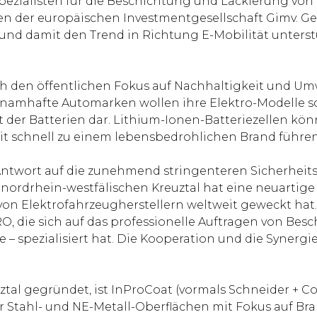
ezialisten für die Beschichtung und Lackierung von 
en der europäischen Investmentgesellschaft Gimv. G
und damit den Trend in Richtung E-Mobilität unters
ch den öffentlichen Fokus auf Nachhaltigkeit und U
 namhafte Automarken wollen ihre Elektro-Modelle sc
t der Batterien dar. Lithium-Ionen-Batteriezellen kön
 schnell zu einem lebensbedrohlichen Brand führen
 Antwort auf die zunehmend stringenteren Sicherheits
nordrhein-westfälischen Kreuztal hat eine neuartige
 von Elektrofahrzeugherstellern weltweit geweckt hat
 die sich auf das professionelle Auftragen von Besc
– spezialisiert hat. Die Kooperation und die Synerg
al gegründet, ist InProCoat (vormals Schneider + Co.
ür Stahl- und NE-Metall-Oberflächen mit Fokus auf B