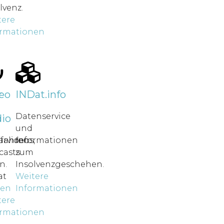
lvenz.
tere
ormationen
r
eo
INDat.info
Datenservice
io
und
rfahren
ärvideos,
Informationen
casts
zum
n.
Insolvenzgeschehen.
at
Weitere
nen
Informationen
tere
ormationen