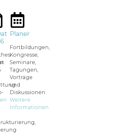
at
Planer
26
Fortbildungen,
ches
Kongresse,
in
at
Seminare,
6
Tagungen,
Vorträge
attung.
und
-
Diskussionen.
nen
Weitere
o
Informationen
rukturierung,
ierung