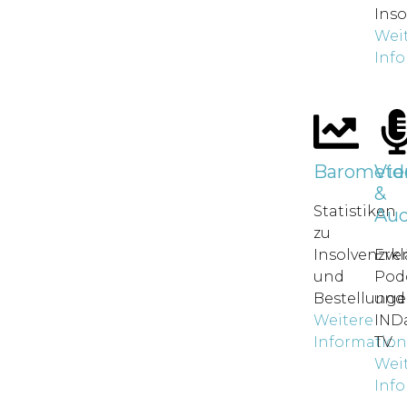
Inso
Wei
Inf
Baromete
Vid
&
Statistiken
Aud
zu
Insolvenzve
Erkl
und
Pod
Bestellunge
und
Weitere
IND
Informatio
TV.
Wei
Inf