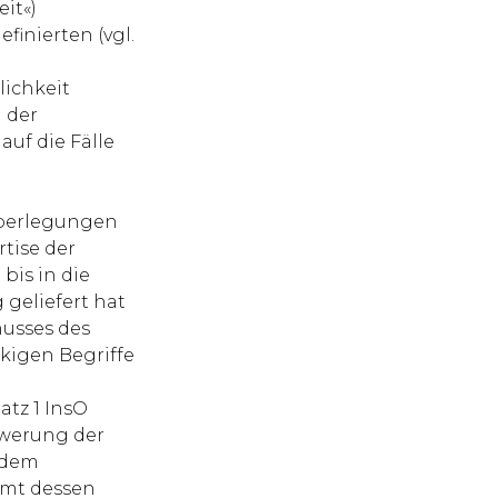
eit«)
efinierten (vgl.
ichkeit
 der
uf die Fälle
Überlegungen
tise der
bis in die
geliefert hat
husses des
lkigen Begriffe
atz 1 InsO
chwerung der
 dem
mmt dessen