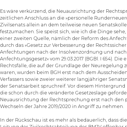
Es wäre verkürzend, die Neuausrichtung der Rechts
zeitlichen Anschluss an die »personelle Runderneuer
Zivilsenats allein an dem teilweise neuen Senatskol
festzumachen. Sie speist sich, wie ich die Dinge sehe
einer zweiten Quelle, nämlich der Reform des Anfec
durch das »Gesetz zur Verbesserung der Rechtssicher
Anfechtungen nach der Insolvenzordnung und nac
Anfechtungsgesetz« vom 29.03.2017 (BGBl. I 654). Die 
Rechtsfälle, die auf der Grundlage der Neuregelung 
waren, wurden beim BGH erst nach dem Ausscheiden
Verfassers sowie zweier weiterer langjähriger Senats
der Senatsarbeit spruchreif. Vor diesem Hintergrund 
die schon durch die veränderte Gesetzeslage geforde
Neuausrichtung der Rechtsprechung erst nach den 
Wechseln der Jahre 2019/2020 in Angriff zu nehmen.
In der Rückschau ist es mehr als bedauerlich, dass di
Leitung der Zivilrechtsabteilung des BMJV offenbar 