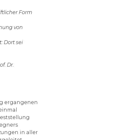
ftlicher Form
ehung von
: Dort sei
f. Dr.
ung ergangenen
 einmal
eststellung
gegners
zungen in aller
rgeleitet