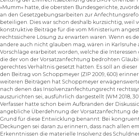
»Mumm« hatte, die obersten Bundesgerichte, zuvörd
an den Gesetzgebungsarbeiten zur Anfechtungsrefo
beteiligen. Dies war schon deshalb kurzsichtig, weil 
kon­struktive Beiträge für die vom Ministerium anges
rechtssichere Lösung zu erwarten waren. Wenn es de
andere auch nicht glauben mag, wären in Karlsruh
Vorschläge erarbeitet worden, welche die Interessen
die der von der Vorsatzanfechtung bedrohten Gläubi
gerechtes Verhältnis gesetzt hätten. Es soll an dieser
den Beitrag von Schoppmeyer (ZIP 2009, 600) erinner
weiteren Beiträgen hat Schoppmeyer erwägenswert
nach denen das Insolvenzanfechtungsrecht rechtssy
auszurichten sei, ausführlich dargestellt (WM 2018, 301 ff
Verfasser hatte schon beim Aufbranden der Diskussi
angebliche Überdehnung der Vorsatzanfechtung de
Grund für diese Entwicklung benannt: Bei kongruen
Deckungen sei daran zu erinnern, dass nach allen e
Erkenntnissen die materielle Insolvenz des Schuldne