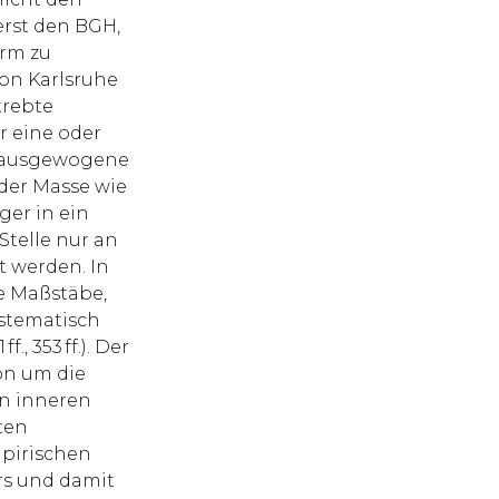
erst den BGH,
rm zu
von Karlsruhe
trebte
r eine oder
e ausgewogene
 der Masse wie
ger in ein
 Stelle nur an
t werden. In
e Maßstäbe,
stematisch
., 353 ff.). Der
on um die
n inneren
ten
mpirischen
rs und damit