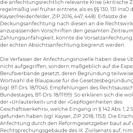
die anfechtungsrechtlich relevante Krise (»kritische Z
regelmäßig viel früher eintrete, als es §§ 130, 131 InsO d
Kayser/Heidenfelder, ZIP 2016, 447, 448). Erfasste die
Deckungsanfechtung nach diesen an die Rechtswirkl
anzupassenden Vorschriften den gesamten Zeitraum
Zahlungsunfähigkeit, könnte die Vorsatzanfechtung a
der echten Absichtsanfechtung begrenzt werden.
Die Verfasser der Anfechtungsnovelle haben diese 
nicht aufgegriffen, sondern maßgeblich auf die Exper
Berufsverbände gesetzt, deren Begründung teilweise 
Wortwahl die Blaupause für die Gesetzesbegründung 
(vgl. BT-Drs. 18/7045; Empfehlungen des Rechtsaussc
Bundestages, BT-Drs. 18/11199). So erklären sich die wo
der »Unlauterkeit« und der »Gepflogenheiten des
Geschäftsverkehrs«, welche Eingang in § 142 Abs. 1, 2 S
gefunden haben (vgl. Kayser, ZIP 2018, 1153). Die Ers
Anfechtung durch den Reformgesetzgeber baut auf
Rechtsprechungsgebäude des IX. Zivilsenats auf, ni