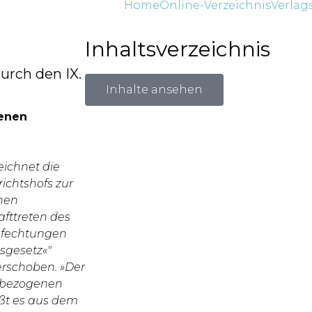
Home
Online-Verzeichnis
Verlag
Inhaltsverzeichnis
urch den IX.
Inhalte ansehen
fenen
eichnet die
ichtshofs zur
hen
afttreten des
Anfechtungen
sgesetz«″
erschoben. »Der
m bezogenen
ißt es aus dem