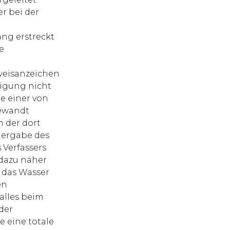
r bei der
ng erstreckt
e
weisanzeichen
digung nicht
e einer von
ewandt
m der dort
dergabe des
 Verfassers
(dazu näher
t das Wasser
en
alles beim
der
 eine totale