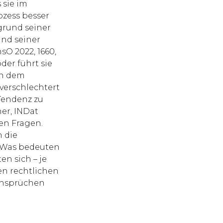
 sie im
ozess besser
grund seiner
und seiner
sO 2022, 1660,
der führt sie
en dem
verschlechtert
Tendenz zu
er, INDat
sen Fragen.
 die
 Was bedeuten
en sich – je
en rechtlichen
Ansprüchen