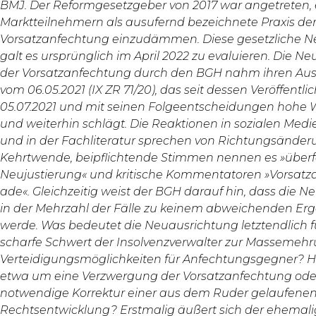
BMJ. Der Reformgesetzgeber von 2017 war angetreten, 
Marktteilnehmern als ausufernd bezeichnete Praxis de
Vorsatzanfechtung einzudämmen. Diese gesetzliche N
galt es ursprünglich im April 2022 zu evaluieren. Die N
der Vorsatzanfechtung durch den BGH nahm ihren Aus
vom 06.05.2021 (IX ZR 71/20), das seit dessen Veröffent
05.07.2021 und mit seinen Folgeentscheidungen hohe 
und weiterhin schlägt. Die Reaktionen in sozialen Medie
und in der Fachliteratur sprechen von Richtungsänder
Kehrtwende, beipflichtende Stimmen nennen es »überfä
Neujustierung« und kritische Kommentatoren »Vorsat
ade«. Gleichzeitig weist der BGH darauf hin, dass die 
in der Mehrzahl der Fälle zu keinem abweichenden Erg
werde. Was bedeutet die Neuausrichtung letztendlich f
scharfe Schwert der Insolvenzverwalter zur Massemeh
Verteidigungsmöglichkeiten für Anfechtungsgegner? Ha
etwa um eine Verzwergung der Vorsatzanfechtung ode
notwendige Korrektur einer aus dem Ruder gelaufene
Rechtsentwicklung? Erstmalig äußert sich der ehemali