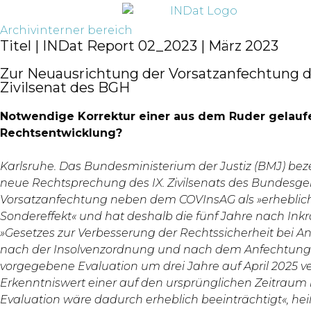
springen
Archiv
interner bereich
Titel | INDat Report 02_2023 | März 2023
Zur Neuausrichtung der Vorsatzanfechtung d
Zivilsenat des BGH
Notwendige Korrektur einer aus dem Ruder gelau
Rechtsentwicklung?
Karlsruhe. Das Bundesministerium der Justiz (BMJ) bez
neue Rechtsprechung des IX. Zivilsenats des Bundesger
Vorsatzanfechtung neben dem COVInsAG als »erheblic
Sondereffekt« und hat deshalb die fünf Jahre nach Inkr
»Gesetzes zur Verbesserung der Rechtssicherheit bei 
nach der Insolvenzordnung und nach dem Anfechtung
vorgegebene Evaluation um drei Jahre auf April 2025 v
Erkenntniswert einer auf den ursprünglichen Zeitrau
Evaluation wäre dadurch erheblich beeinträchtigt«, he