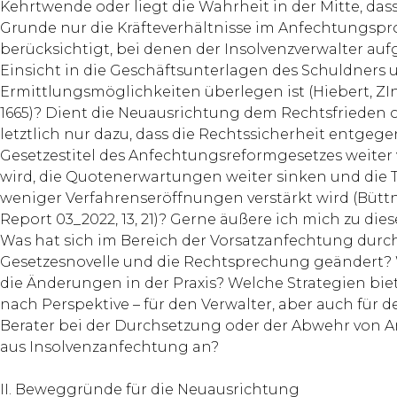
Kehrtwende oder liegt die Wahrheit in der Mitte, dass
Grunde nur die Kräfteverhältnisse im Anfechtungspr
berücksichtigt, bei denen der Insolvenzverwalter auf
Einsicht in die Geschäftsunterlagen des Schuldners 
Ermittlungsmöglichkeiten überlegen ist (Hiebert, ZIn
1665)? Dient die Neuausrichtung dem Rechtsfrieden o
letztlich nur dazu, dass die Rechts­sicherheit entgeg
Gesetzestitel des Anfechtungsreformgesetzes weiter 
wird, die Quotenerwartungen weiter sinken und die 
weniger Verfahrenseröffnungen verstärkt wird (Büttn
Report 03_2022, 13, 21)? Gerne äußere ich mich zu die
Was hat sich im Bereich der Vorsatzanfechtung durch
Gesetzesnovelle und die Rechtsprechung geändert?
die Änderungen in der Praxis? Welche Strate­gien biet
nach Perspektive – für den Verwalter, aber auch für d
Berater bei der Durchsetzung oder der Abwehr von 
aus Insolvenzanfechtung an?
II. Beweggründe für die Neuausrichtung