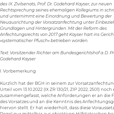
des IX. Zivilsenats, Prof. Dr. Godehard Kayser, zur neuen
Rechtsprechung seines ehemaligen Kollegiums in schri
und unternimmt eine Einordnung und Bewertung der
Neuausrichtung der Vorsatzanfechtung unter Einbezi
Grundlagen und Hintergründen. Mit der Reform des
Anfechtungsrechts von 2017 geht Kayser hart ins Gericht
»systematischer Pfusch« betrieben worden.
Text: Vorsitzender Richter am Bundesgerichtshof a. D. Pro
Godehard Kayser
I. Vorbemerkung
Kürzlich hat der BGH in seinem zur Vorsatzanfecht
Urteil vom 13.10.2022 (IX ZR 130/21, ZIP 2022, 2501) noch
zusammengefasst, welche Anforderungen er an die F
des Vorsatzes und an die Kenntnis des Anfechtungs
hiervon stellt. Er hat wiederholt, dass diese Vorausset
Regel nur mittelbar aus objektiven Hilfstatsachen he