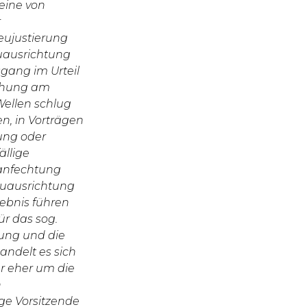
eine von
r
eujustierung
euausrichtung
gang im Urteil
lichung am
Wellen schlug
n, in Vorträgen
ung oder
llige
zanfechtung
Neuausrichtung
ebnis führen
ür das sog.
rung und die
ndelt es sich
r eher um die
n
ge Vorsitzende