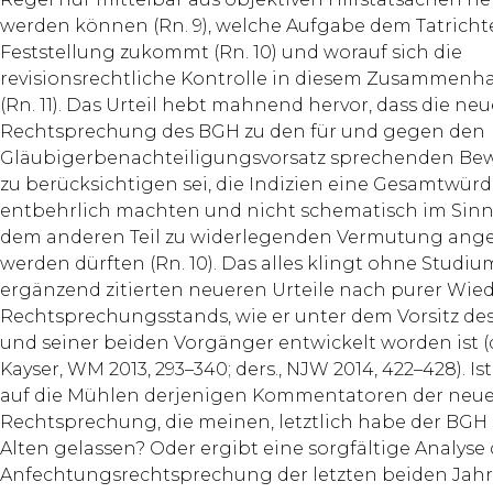
werden können (Rn. 9), welche Aufgabe dem Tatrichte
Feststellung zukommt (Rn. 10) und worauf sich die
revisionsrechtliche Kontrolle in diesem Zusammenha
(Rn. 11). Das Urteil hebt mahnend hervor, dass die neu
Rechtsprechung des BGH zu den für und gegen den
Gläubigerbenachteiligungsvorsatz sprechenden Be
zu berücksichtigen sei, die Indizien eine Gesamtwür
entbehrlich machten und nicht schematisch im Sinn
dem anderen Teil zu widerlegenden Vermutung ang
werden dürften (Rn. 10). Das alles klingt ohne Studiu
ergänzend zitierten neueren Urteile nach purer Wie
Rechtsprechungsstands, wie er unter dem Vorsitz des
und seiner beiden Vorgänger entwickelt worden ist 
Kayser, WM 2013, 293–340; ders., NJW 2014, 422–428). Is
auf die Mühlen derjenigen Kommentatoren der neu
Rechtsprechung, die meinen, letztlich habe der BGH 
Alten gelassen? Oder ergibt eine sorgfältige Analyse 
Anfechtungsrechtsprechung der letzten beiden Jahre