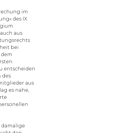
prechung im
ung« des IX.
legium
, auch aus
htungsrechts
heit bei
h dem
ersten
zu entscheiden
 des
mitglieder aus
lag es nahe,
rte
personellen
e damalige
nicht den