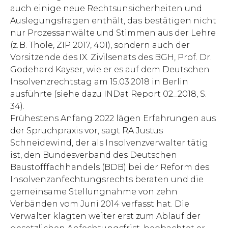
auch einige neue Rechtsunsicherheiten und
Auslegungsfragen enthält, das bestätigen nicht
nur Prozessanwälte und Stimmen aus der Lehre
(z. B. Thole, ZIP 2017, 401), sondern auch der
Vorsitzende des IX. Zivilsenats des BGH, Prof. Dr.
Godehard Kayser, wie er es auf dem Deutschen
Insolvenzrechtstag am 15.03.2018 in Berlin
ausführte (siehe dazu INDat Report 02_2018, S.
34).
Frühestens Anfang 2022 lägen Erfahrungen aus
der Spruchpraxis vor, sagt RA Justus
Schneidewind, der als Insolvenzverwalter tätig
ist, den Bundesverband des Deutschen
Baustofffachhandels (BDB) bei der Reform des
Insolvenzanfechtungsrechts beraten und die
gemeinsame Stellungnahme von zehn
Verbänden vom Juni 2014 verfasst hat. Die
Verwalter klagten weiter erst zum Ablauf der