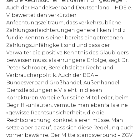
sei die Rechtssicherheit daher nun gestiegen.
Auch der Handelsverband Deutschland – HDE e.
V. bewertet den verkürzten
Anfechtungszeitraum, dass verkehrsübliche
Zahlungserleichterungen generell kein Indiz
für die Kenntnis einer bereits eingetretenen
Zahlungsunfähigkeit sind und dass der
Verwalter die positive Kenntnis des Gläubigers
beweisen muss, als errungene Erfolge, sagt Dr.
Peter Schröder, Bereichsleiter Recht und
Verbraucherpolitik. Auch der BGA –
Bundesverband Großhandel, Außenhandel,
Dienstleistungen e. V. sieht in diesen
Korrekturen Vorteile für seine Mitglieder, beim
Begriff »unlauter« vermute man ebenfalls eine
»gewisse Rechtsunsicherheit«, die die
Rechtsprechung konkretisieren müsse. Man
setze aber darauf, dass sich diese Regelung auch
vorher bewähre. Der Mittelstandsverbund – ZGV