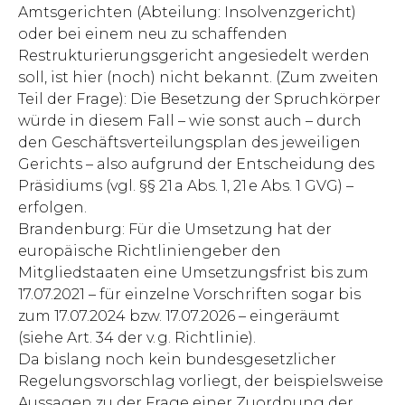
Amtsgerichten (Abteilung: Insolvenzgericht)
oder bei einem neu zu schaffenden
Restrukturierungsgericht angesiedelt werden
soll, ist hier (noch) nicht bekannt. (Zum zweiten
Teil der Frage): Die Besetzung der Spruchkörper
würde in diesem Fall – wie sonst auch – durch
den Geschäftsverteilungsplan des jeweiligen
Gerichts – also aufgrund der Entscheidung des
Präsidiums (vgl. §§ 21 a Abs. 1, 21 e Abs. 1 GVG) –
erfolgen.
Brandenburg: Für die Umsetzung hat der
europäische Richtliniengeber den
Mitgliedstaaten eine Umsetzungsfrist bis zum
17.07.2021 – für einzelne Vorschriften sogar bis
zum 17.07.2024 bzw. 17.07.2026 – eingeräumt
(siehe Art. 34 der v. g. Richtlinie).
Da bislang noch kein bundesgesetzlicher
Regelungsvorschlag vorliegt, der beispielsweise
Aussagen zu der Frage einer Zuordnung der