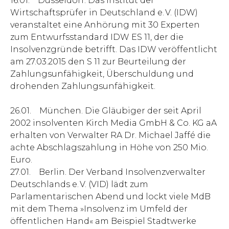
16.01. Düsseldorf. Das Institut der
Wirtschaftsprüfer in Deutschland e. V. (IDW)
veranstaltet eine Anhörung mit 30 Experten
zum Entwurfsstandard IDW ES 11, der die
Insolvenzgründe betrifft. Das IDW veröffentlicht
am 27.03.2015 den S 11 zur Beurteilung der
Zahlungsunfähigkeit, Überschuldung und
drohenden Zahlungsunfähigkeit.
26.01. München. Die Gläubiger der seit April
2002 insolventen Kirch Media GmbH & Co. KG aA
erhalten von Verwalter RA Dr. Michael Jaffé die
achte Abschlagszahlung in Höhe von 250 Mio.
Euro.
27.01. Berlin. Der Verband Insolvenzverwalter
Deutschlands e. V. (VID) lädt zum
Parlamentarischen Abend und lockt viele MdB
mit dem Thema »Insolvenz im Umfeld der
öffentlichen Hand« am Beispiel Stadtwerke