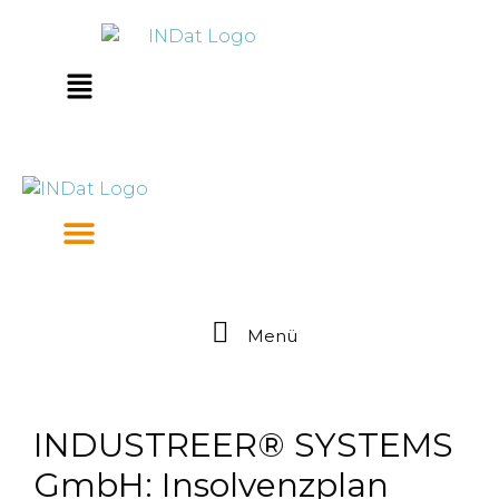
Zum
springen
Inhalt
springen
Main
Menu
Menü
INDUSTREER® SYSTEMS
GmbH: Insolvenzplan