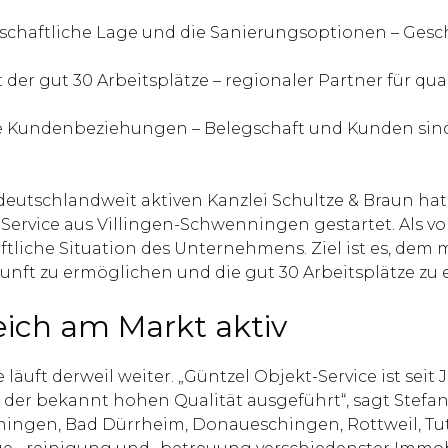
tschaftliche Lage und die Sanierungsoptionen – Gesc
er gut 30 Arbeitsplätze – regionaler Partner für qual
ge Kundenbeziehungen – Belegschaft und Kunden sind 
eutschlandweit aktiven Kanzlei Schultze & Braun hat 
rvice aus Villingen-Schwenningen gestartet. Als vorlä
ftliche Situation des Unternehmens. Ziel ist es, dem 
ft zu ermöglichen und die gut 30 Arbeitsplätze zu e
eich am Markt aktiv
läuft derweil weiter. „Güntzel Objekt-Service ist seit
der bekannt hohen Qualität ausgeführt“, sagt Stefan
ningen, Bad Dürrheim, Donaueschingen, Rottweil, Tut