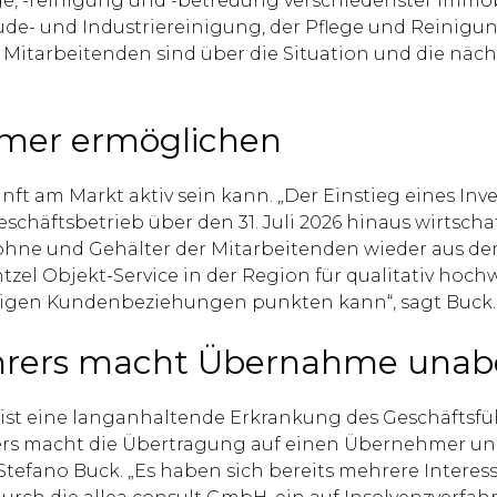
ge, -reinigung und -betreuung verschiedenster Immob
e- und Industriereinigung, der Pflege und Reinigu
Mitarbeitenden sind über die Situation und die nächst
mer ermöglichen
unft am Markt aktiv sein kann. „Der Einstieg eines Inv
äftsbetrieb über den 31. Juli 2026 hinaus wirtschaft
e und Gehälter der Mitarbeitenden wieder aus dem 
zel Objekt-Service in der Region für qualitativ hoch
hrigen Kundenbeziehungen punkten kann“, sagt Buck.
ührers macht Übernahme unab
st eine langanhaltende Erkrankung des Geschäftsführ
rs macht die Übertragung auf einen Übernehmer un
t Stefano Buck. „Es haben sich bereits mehrere Inter