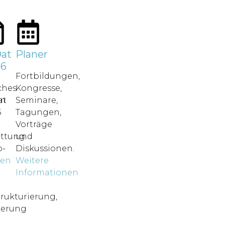
at
Planer
26
Fortbildungen,
ches
Kongresse,
in
at
Seminare,
6
Tagungen,
Vorträge
attung.
und
-
Diskussionen.
nen
Weitere
o
Informationen
rukturierung,
ierung