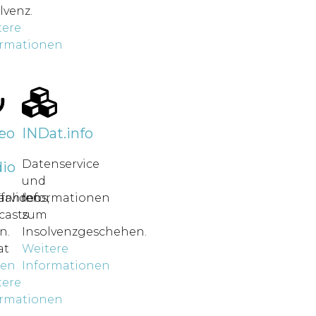
lvenz.
tere
ormationen
r
eo
INDat.info
Datenservice
io
und
rfahren
ärvideos,
Informationen
casts
zum
n.
Insolvenzgeschehen.
at
Weitere
nen
Informationen
tere
ormationen