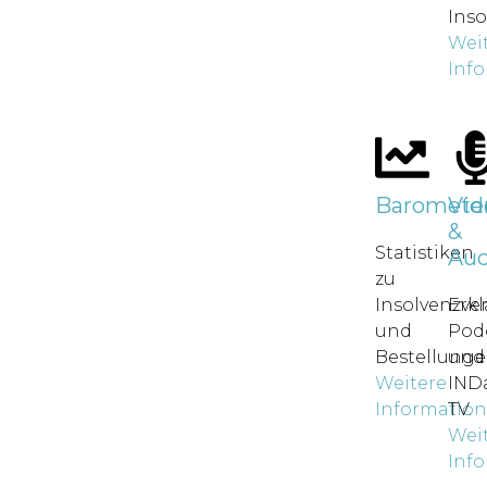
Inso
Wei
Inf
Baromete
Vid
&
Statistiken
Aud
zu
Insolvenzve
Erkl
und
Pod
Bestellunge
und
Weitere
IND
Informatio
TV.
Wei
Inf