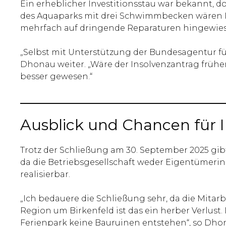
Ein erheblicher Investitionsstau war bekannt, d
des Aquaparks mit drei Schwimmbecken wären I
mehrfach auf dringende Reparaturen hingewiesen
„Selbst mit Unterstützung der Bundesagentur für A
Dhonau weiter. „Wäre der Insolvenzantrag früher
besser gewesen.“
Ausblick und Chancen für 
Trotz der Schließung am 30. September 2025 gibt
da die Betriebsgesellschaft weder Eigentümerin
realisierbar.
„Ich bedauere die Schließung sehr, da die Mitarb
Region um Birkenfeld ist das ein herber Verlust
Ferienpark keine Bauruinen entstehen“, so Dho