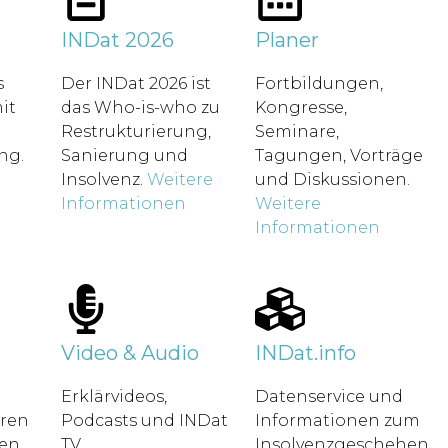
t
INDat 2026
Planer
s
Der INDat 2026 ist
Fortbildungen,
it
das Who-is-who zu
Kongresse,
Restrukturierung,
Seminare,
ung.
Sanierung und
Tagungen, Vorträge
Insolvenz.
Weitere
und Diskussionen.
Informationen
Weitere
Informationen
Video & Audio
INDat.info
Erklärvideos,
Datenservice und
hren
Podcasts und INDat
Informationen zum
en.
TV.
Insolvenzgeschehen.