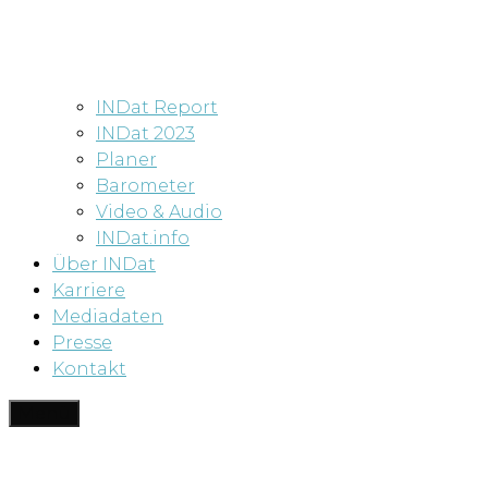
INDat Report
INDat 2023
Planer
Barometer
Video & Audio
INDat.info
Über INDat
Karriere
Mediadaten
Presse
Kontakt
Menü