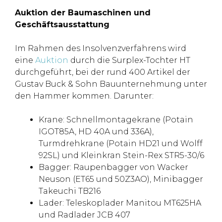
Auktion der Baumaschinen und
Geschäftsausstattung
Im Rahmen des Insolvenzverfahrens wird
eine
Auktion
durch die Surplex-Tochter HT
durchgeführt, bei der rund 400 Artikel der
Gustav Buck & Sohn Bauunternehmung unter
den Hammer kommen. Darunter:
Krane: Schnellmontagekrane (Potain
IGOT85A, HD 40A und 336A),
Turmdrehkrane (Potain HD21 und Wolff
92SL) und Kleinkran Stein-Rex STR5-30/6
Bagger: Raupenbagger von Wacker
Neuson (ET65 und 50Z3AO), Minibagger
Takeuchi TB216
Lader: Teleskoplader Manitou MT625HA
und Radlader JCB 407