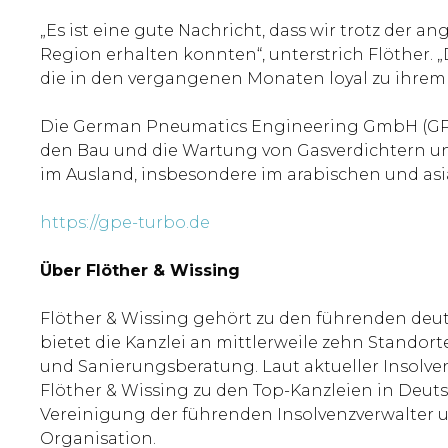
„Es ist eine gute Nachricht, dass wir trotz de
Region erhalten konnten“, unterstrich Flöther. „
die in den vergangenen Monaten loyal zu ihr
Die German Pneumatics Engineering GmbH (GPE T
den Bau und die Wartung von Gasverdichtern un
im Ausland, insbesondere im arabischen und as
https://gpe-turbo.de
Ü
ber Flöther & Wissing
Flöther & Wissing gehört zu den führenden deuts
bietet die Kanzlei an mittlerweile zehn Stand
und Sanierungsberatung. Laut aktueller Insolv
Flöther & Wissing zu den Top-Kanzleien in Deuts
Vereinigung der führenden Insolvenzverwalter u
Organisation.