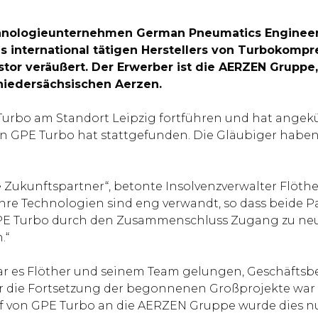
hnologieunternehmen German Pneumatics Engineerin
 international tätigen Herstellers von Turbokompres
tor veräußert. Der Erwerber ist die AERZEN Gruppe,
 niedersächsischen Aerzen.
 Turbo am Standort Leipzig fortführen und hat angek
n GPE Turbo hat stattgefunden. Die Gläubiger haben
e Zukunftspartner“, betonte Insolvenzverwalter Flöth
hre Technologien sind eng verwandt, so dass beide 
PE Turbo durch den Zusammenschluss Zugang zu neue
.“
ar es Flöther und seinem Team gelungen, Geschäftsb
 die Fortsetzung der begonnenen Großprojekte war es
auf von GPE Turbo an die AERZEN Gruppe wurde dies nu