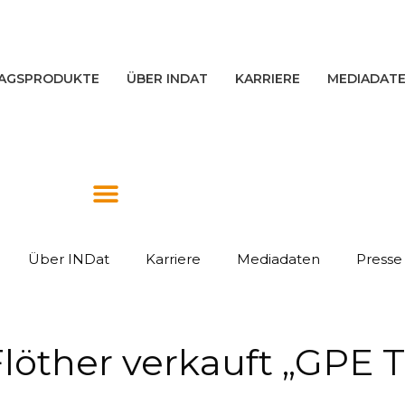
AGSPRODUKTE
ÜBER INDAT
KARRIERE
MEDIADAT
Über INDat
Karriere
Mediadaten
Presse
löther verkauft „GPE T