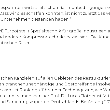
r angespannten wirtschaftlichen Rahmenbedingungen e
Dass wir dies schaffen konnten, ist nicht zuletzt das 
em Unternehmen gestanden haben.“
urbo) stellt Spezialtechnik für große Industrieanla
d anderer Kompressortechnik spezialisiert. Die Kun
iatischen Raum.
chen Kanzleien auf allen Gebieten des Restrukturier
orten branchenunabhängige und übergreifende Insol
enzkanzlei-Rankings führender Fachmagazine, wie W
chland. Namenspartner Prof. Dr. Lucas Flöther ist Mit
nd Sanierungsexperten Deutschlands. Bis Anfang 2023