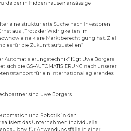
 wurde der in Hiddenhausen ansässige
ter eine strukturierte Suche nach Investoren
Ernst aus. „Trotz der Widrigkeiten im
nowhow eine klare Marktberechtigung hat. Ziel
 es für die Zukunft aufzustellen“.
der Automatisierungstechnik“ fügt Uwe Borgers
gnet sich die GS-AUTOMATISIERUNG nach unserer
tenzstandort für ein international agierendes
rechpartner sind Uwe Borgers
 Automation und Robotik in den
ealisiert das Unternehmen individuelle
enbau bzw. für Anwendungsfälle in einer