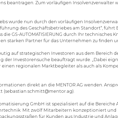
hrens beantragen. Zum vorläufigen Insolvenzverwalter
iebs wurde nun durch den vorläufigen Insolvenzverwal
rtführung des Geschäftsbetriebes am Standort“, führt 
ss die GS-AUTOMATISIERUNG durch Ihr technisches K
nen starken Partner für das Unternehmen zu finden und
deutig auf strategischen Investoren aus dem Bereich 
g der Investorensuche beauftragt wurde. „Dabei ei
 einen regionalen Marktbegleiter als auch als Kompe
Informationen direkt an die MENTOR AG wenden. Ansp
t (sebastian.schmitt@mentor.ag).
atisierung GmbH ist spezialisiert auf die Bereiche
chnik. Mit zwölf Mitarbeitern konzeptioniert und r
ackungsstraßen für Kunden aus Industrie und Anlag