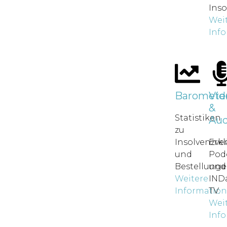
Inso
Wei
Inf
Baromete
Vid
&
Statistiken
Aud
zu
Insolvenzve
Erkl
und
Pod
Bestellunge
und
Weitere
IND
Informatio
TV.
Wei
Inf