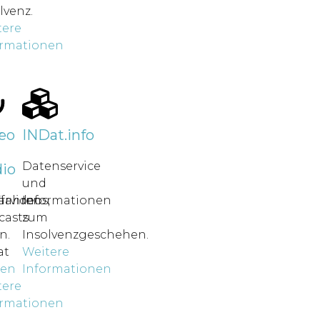
lvenz.
tere
ormationen
r
eo
INDat.info
Datenservice
io
und
rfahren
ärvideos,
Informationen
casts
zum
n.
Insolvenzgeschehen.
at
Weitere
nen
Informationen
tere
ormationen