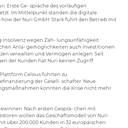
ri. Erste Ge- spräche des vorläufigen
tzt. Im Mittelpunkt standen die digitale
how der Nuri GmbH. Stark führt den Betrieb mit
g Insolvenz wegen Zah- lungsunfähigkeit
chen Anla- gemöglichkeiten auch Investitionen
nzen verwalten und Vermögen anlegen. Seit
agen der Kunden hat Nuri keinen Zugriff.
lattform Celsius führten zu
finanzierung der Gesell- schafter. Neue
erungsmaßnahmen konnten die Krise nicht mehr
 gewinnen. Nach ersten Gesprä- chen mit
vestoren wollen das Geschäftsmodell von Nuri
m mit über 200.000 Kunden in 32 europäischen