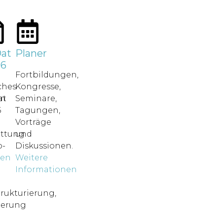
at
Planer
26
Fortbildungen,
ches
Kongresse,
in
at
Seminare,
6
Tagungen,
Vorträge
attung.
und
-
Diskussionen.
nen
Weitere
o
Informationen
rukturierung,
ierung