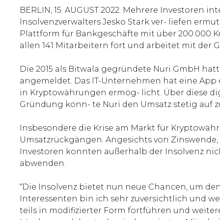
BERLIN, 15. AUGUST 2022. Mehrere Investoren inter
Insolvenzverwalters Jesko Stark ver- liefen erm
Plattform für Bankgeschäfte mit über 200.000 
allen 141 Mitarbeitern fort und arbeitet mit der
Die 2015 als Bitwala gegründete Nuri GmbH hat
angemeldet. Das IT-Unternehmen hat eine App e
in Kryptowährungen ermög- licht. Über diese d
Gründung konn- te Nuri den Umsatz stetig auf zul
Insbesondere die Krise am Markt für Kryptowähr
Umsatzrückgängen. Angesichts von Zinswende, Uk
Investoren konnten außerhalb der Insolvenz ni
abwenden.
“Die Insolvenz bietet nun neue Chancen, um den
Interessenten bin ich sehr zuversichtlich und w
teils in modifizierter Form fortführen und weit