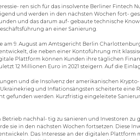
essie- ren sich für das insolvente Berliner Fintech Nu
utigend und werden in den nächsten Wochen fort- gese
Kunden und das darum auf- gebaute technische Know-
 Geschäftsführung an einer Sanierung.
te am 9. August am Amtsgericht Berlin Charlottenbur
ntwickelt, die neben einer Kontoführung mit klassis
igitale Plattform können Kunden ihre täglichen Fina
etzt 12 Millionen Euro in 2021 steigern. Auf die Einl
ungen und die Insolvenz der amerikanischen Krypto-P
rainekrieg und Inflationsängsten scheiterte eine Re
cht gefunden werden. Kurzfristig eingeleitete Sani
 Betrieb nachhal- tig zu sanieren und Investoren zu
erde sie in den nächsten Wochen fortsetzen. Diese In
erentwickeln. Das Interesse an der digitalen Plattfor