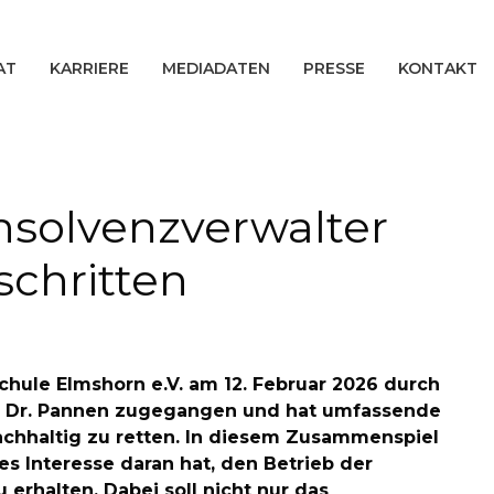
AT
KARRIERE
MEDIADATEN
PRESSE
KONTAKT
nsolvenzverwalter
schritten
hule Elmshorn e.V. am 12. Februar 2026 durch
of. Dr. Pannen zugegangen und hat umfassende
achhaltig zu retten. In diesem Zusammenspiel
s Interesse daran hat, den Betrieb der
erhalten. Dabei soll nicht nur das