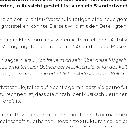
den, in Aussicht gestellt ist auch ein Standortwec
reich der Leibniz Privatschule Tätigen eine neue ge
g vorstellen könnte. Derzeit wird mit den Beteiligten
ig in Elmshorn ansässigen Autozulieferers „Autoliv“ 
r Verfügung stünden rund qm 750 für die neue Musiks
en sagte hierzu:
„Ich freue mich sehr über diese Mögli
zu erhalten. Der Betrieb der Musikschule ist für das kul
en, so wäre dies ein erheblicher Verlust für den Kultur
ivatschule, teilte auf Nachfrage mit, dass Sie gerne 
u rechnen ist, dass die Anzahl der Musikschülerinnen
 groß ist.
Leibniz Privatschule mit einer möglichen Übernahme da
nschaft zu erhalten. Bewährte Strukturen sollen dab