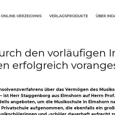
ONLINE-VERZEICHNIS
VERLAGSPRODUKTE
ÜBER IND
urch den vorläufigen I
en erfolgreich vorange
nsolvenzverfahrens über das Vermögen des Musiksc
 – ist Herr Staggenborg aus Elmshorn auf Herrn Pr
dells angeboten, um die Musikschule in Elmshorn n
 Privatschule aufgenommen, die ebenfalls ein große
sikschülerinnen und -schüler dauerhaft aufrecht zu 