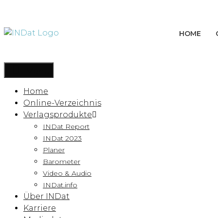
Inhalt
springen
HOME
Menü
Home
Online-Verzeichnis
Verlagsprodukte
INDat Report
INDat 2023
Planer
Barometer
Video & Audio
INDat.info
Über INDat
Karriere