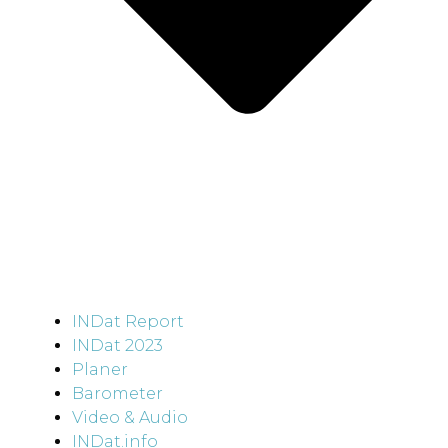
INDat Report
INDat 2023
Planer
Barometer
Video & Audio
INDat.info