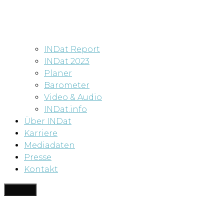
INDat Report
INDat 2023
Planer
Barometer
Video & Audio
INDat.info
Über INDat
Karriere
Mediadaten
Presse
Kontakt
Menü