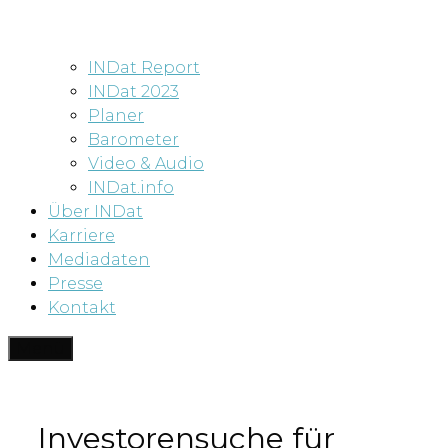
INDat Report
INDat 2023
Planer
Barometer
Video & Audio
INDat.info
Über INDat
Karriere
Mediadaten
Presse
Kontakt
Menü
Investorensuche für