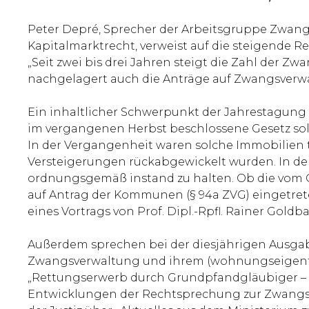
Peter Depré, Sprecher der Arbeitsgruppe Zwang
Kapitalmarktrecht, verweist auf die steigende 
„Seit zwei bis drei Jahren steigt die Zahl der 
nachgelagert auch die Anträge auf Zwangsver
Ein inhaltlicher Schwerpunkt der Jahrestagun
im vergangenen Herbst beschlossene Gesetz so
In der Vergangenheit waren solche Immobilien te
Versteigerungen rückabgewickelt wurden. In der
ordnungsgemäß instand zu halten. Ob die vom G
auf Antrag der Kommunen (§ 94a ZVG) eingetreten
eines Vortrags von Prof. Dipl.-Rpfl. Rainer Gold
Außerdem sprechen bei der diesjährigen Ausga
Zwangsverwaltung und ihrem (wohnungseigentums
„Rettungserwerb durch Grundpfandgläubiger – rich
Entwicklungen der Rechtsprechung zur Zwangsv