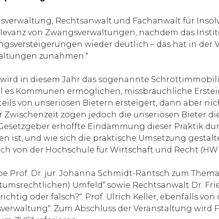
sverwaltung, Rechtsanwalt und Fachanwalt für Insol
Relevanz von Zwangsverwaltungen, nachdem das Institu
Zwangsversteigerungen wieder deutlich – das hat in de
waltungen zunahmen.“
g wird in diesem Jahr das sogenannte Schrottimmobi
ll es Kommunen ermöglichen, missbräuchliche Erstei
ils von unseriösen Bietern ersteigert, dann aber nich
 Zwischenzeit zogen jedoch die unseriösen Bieter di
esetzgeber erhoffte Eindämmung dieser Praktik durc
 ist, und wie sich die praktische Umsetzung gestalt
bach von der Hochschule für Wirtschaft und Recht (HWR)
be Prof. Dr. jur. Johanna Schmidt-Räntsch zum Them
rechtlichen) Umfeld“ sowie Rechtsanwalt Dr. Fried
tig oder falsch?“. Prof. Ulrich Keller, ebenfalls von
erwaltung“. Zum Abschluss der Veranstaltung wird F