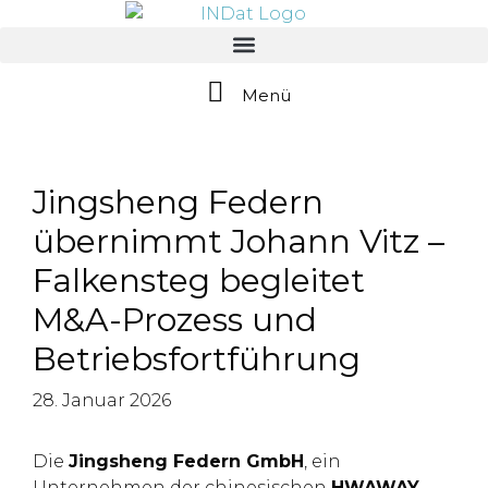
springen
Menü
Jingsheng Federn
übernimmt Johann Vitz –
Falkensteg begleitet
M&A-Prozess und
Betriebsfortführung
28. Januar 2026
Die
Jingsheng Federn GmbH
, ein
Unternehmen der chinesischen
HWAWAY